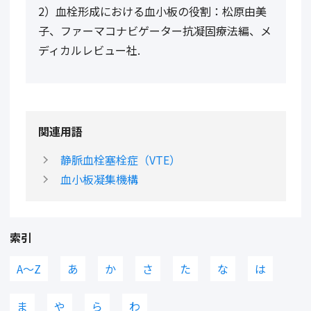
2）血栓形成における血小板の役割：松原由美
子、ファーマコナビゲーター抗凝固療法編、メ
ディカルレビュー社.
関連用語
静脈血栓塞栓症（VTE）
血小板凝集機構
索引
A〜Z
あ
か
さ
た
な
は
ま
や
ら
わ