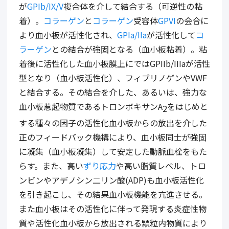
が
GPIb/IX/V
複合体を介して結合する（可逆性の粘
着）。
コラーゲン
と
コラーゲン
受容体
GPVI
の会合に
より血小板が活性化され、
GPIa/IIa
が活性化して
コ
ラーゲン
との結合が強固となる（血小板粘着）。粘
着後に活性化した血小板膜上にではGPIIb/IIIaが活性
型となり（血小板活性化）、フィブリノゲンやVWF
と結合する。その結合を介した、あるいは、強力な
血小板惹起物質であるトロンボキサンA
をはじめと
2
する種々の因子の活性化血小板からの放出を介した
正のフィードバック機構により、血小板同士が強固
に凝集（血小板凝集）して安定した動脈血栓をもた
らす。また、高い
ずり応力
や高い脂質レベル、トロ
ンビンやアデノシン二リン酸(ADP)も血小板活性化
を引き起こし、その結果血小板機能を亢進させる。
また血小板はその活性化に伴って発現する炎症性物
質や活性化血小板から放出される顆粒内物質により