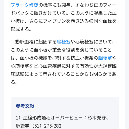
プラーク破綻
の機序にも関与、すなわち正のフィー
ドバックに働きかけている。このように凝集した血
小板は、さらにフィブリンを巻き込み強固な血栓を
形成する。
動脈血栓に起因する
脳梗塞
や心筋梗塞において、
このように血小板が重要な役割を演じていること
は、血小板の機能を抑制する抗血小板薬の
脳梗塞
や
心筋梗塞など心血管疾患に対する有効性が大規模臨
床試験によって示されていることからも明らかであ
る。
参考文献
1）血栓形成過程オーバービュー：杉本充彦、
脈管学（51）275-282.