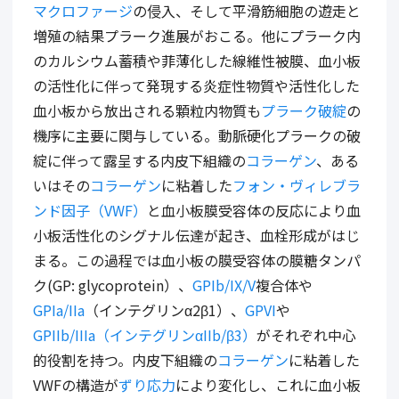
マクロファージ
の侵入、そして平滑筋細胞の遊走と
増殖の結果プラーク進展がおこる。他にプラーク内
のカルシウム蓄積や菲薄化した線維性被膜、血小板
の活性化に伴って発現する炎症性物質や活性化した
血小板から放出される顆粒内物質も
プラーク破綻
の
機序に主要に関与している。動脈硬化プラークの破
綻に伴って露呈する内皮下組織の
コラーゲン
、ある
いはその
コラーゲン
に粘着した
フォン・ヴィレブラ
ンド因子（VWF）
と血小板膜受容体の反応により血
小板活性化のシグナル伝達が起き、血栓形成がはじ
まる。この過程では血小板の膜受容体の膜糖タンパ
ク(GP: glycoprotein）、
GPIb/IX/V
複合体や
GPIa/IIa
（インテグリンα2β1）、
GPVI
や
GPIIb/IIIa（インテグリンαIIb/β3）
がそれぞれ中心
的役割を持つ。内皮下組織の
コラーゲン
に粘着した
VWFの構造が
ずり応力
により変化し、これに血小板