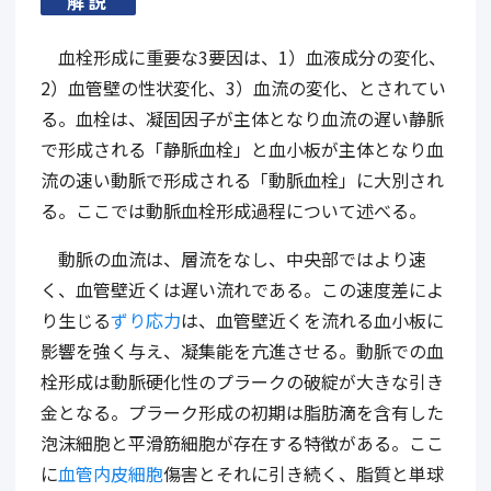
解説
血栓形成に重要な3要因は、1）血液成分の変化、
2）血管壁の性状変化、3）血流の変化、とされてい
る。血栓は、凝固因子が主体となり血流の遅い静脈
で形成される「静脈血栓」と血小板が主体となり血
流の速い動脈で形成される「動脈血栓」に大別され
る。ここでは動脈血栓形成過程について述べる。
動脈の血流は、層流をなし、中央部ではより速
く、血管壁近くは遅い流れである。この速度差によ
り生じる
ずり応力
は、血管壁近くを流れる血小板に
影響を強く与え、凝集能を亢進させる。動脈での血
栓形成は動脈硬化性のプラークの破綻が大きな引き
金となる。プラーク形成の初期は脂肪滴を含有した
泡沫細胞と平滑筋細胞が存在する特徴がある。ここ
に
血管内皮細胞
傷害とそれに引き続く、脂質と単球