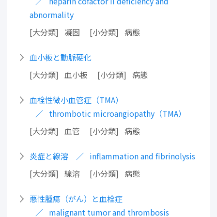
heparin cofactor II deficiency and
abnormality
大分類
凝固
小分類
病態
血小板と動脈硬化
大分類
血小板
小分類
病態
血栓性微小血管症（TMA）
thrombotic microangiopathy（TMA）
大分類
血管
小分類
病態
炎症と線溶
inflammation and fibrinolysis
大分類
線溶
小分類
病態
悪性腫瘍（がん）と血栓症
malignant tumor and thrombosis