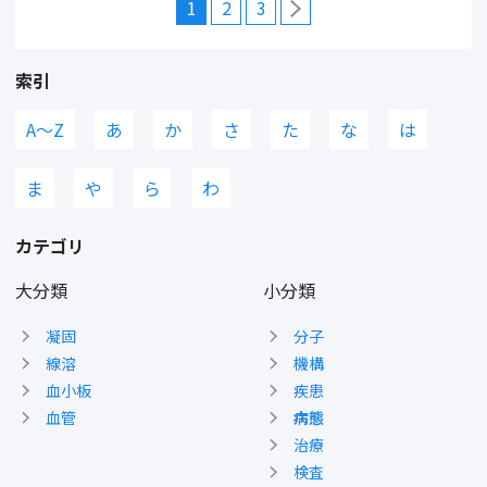
1
2
3
索引
A〜Z
あ
か
さ
た
な
は
ま
や
ら
わ
カテゴリ
大分類
小分類
凝固
分子
線溶
機構
血小板
疾患
血管
病態
治療
検査