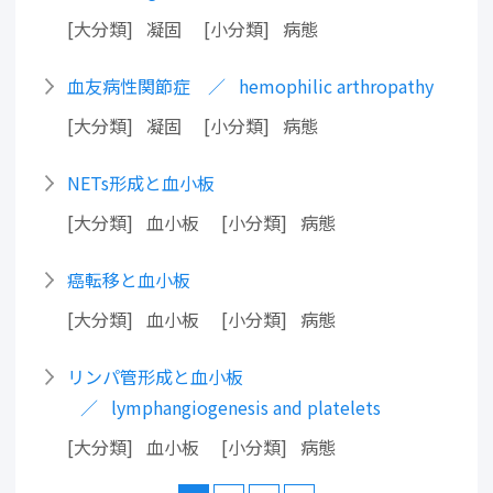
大分類
凝固
小分類
病態
血友病性関節症
hemophilic arthropathy
大分類
凝固
小分類
病態
NETs形成と血小板
大分類
血小板
小分類
病態
癌転移と血小板
大分類
血小板
小分類
病態
リンパ管形成と血小板
lymphangiogenesis and platelets
大分類
血小板
小分類
病態