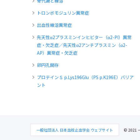
骨代謝と線溶
トロンボモジュリン異常症
出血性線溶異常症
先天性α2プラスミンインヒビター（α2-PI）異常
症・欠乏症／先天性α2アンチプラスミン（α2-
AP）異常症・欠乏症
卵円孔開存
プロテインＳ p.Lys196Glu（PS p.K196E）バリア
ント
一般社団法人 日本血栓止血学会 ウェブサイト
© 2021 