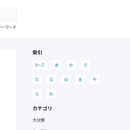
キーワード
索引
A〜Z
あ
か
さ
た
な
は
ま
や
ら
わ
カテゴリ
大分類