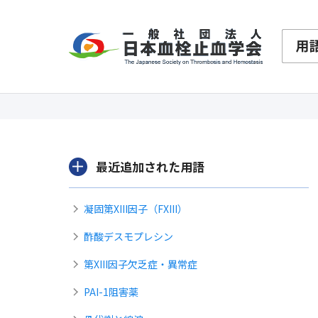
最近追加された用語
凝固第XIII因子（FXIII）
酢酸デスモプレシン
第XIII因子欠乏症・異常症
PAI-1阻害薬