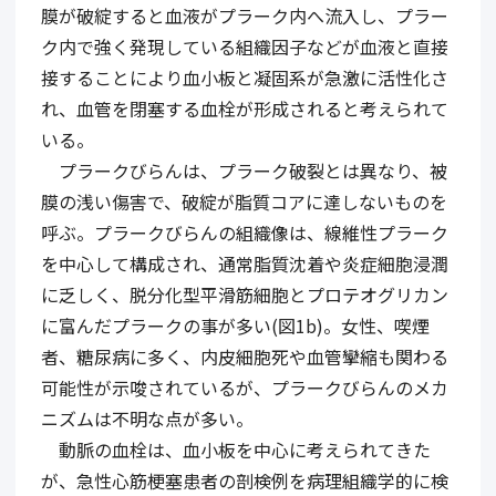
膜が破綻すると血液がプラーク内へ流入し、プラー
ク内で強く発現している組織因子などが血液と直接
接することにより血小板と凝固系が急激に活性化さ
れ、血管を閉塞する血栓が形成されると考えられて
いる。
プラークびらんは、プラーク破裂とは異なり、被
膜の浅い傷害で、破綻が脂質コアに達しないものを
呼ぶ。プラークびらんの組織像は、線維性プラーク
を中心して構成され、通常脂質沈着や炎症細胞浸潤
に乏しく、脱分化型平滑筋細胞とプロテオグリカン
に富んだプラークの事が多い(図1b)。女性、喫煙
者、糖尿病に多く、内皮細胞死や血管攣縮も関わる
可能性が示唆されているが、プラークびらんのメカ
ニズムは不明な点が多い。
動脈の血栓は、血小板を中心に考えられてきた
が、急性心筋梗塞患者の剖検例を病理組織学的に検