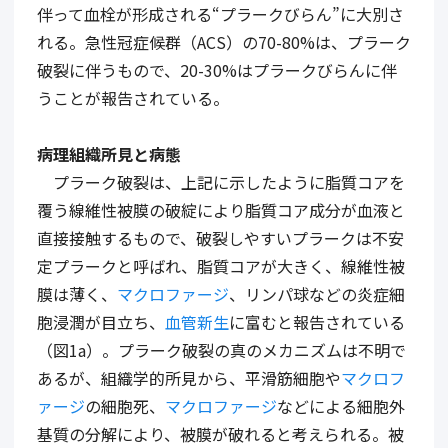
伴って血栓が形成される“プラークびらん”に大別さ
れる。急性冠症候群（ACS）の70-80%は、プラーク
破裂に伴うもので、20-30%はプラークびらんに伴
うことが報告されている。
病理組織所見と病態
プラーク破裂は、上記に示したように脂質コアを
覆う線維性被膜の破綻により脂質コア成分が血液と
直接接触するもので、破裂しやすいプラークは不安
定プラークと呼ばれ、脂質コアが大きく、線維性被
膜は薄く、
マクロファージ
、リンパ球などの炎症細
胞浸潤が目立ち、
血管新生
に富むと報告されている
（図1a）。プラーク破裂の真のメカニズムは不明で
あるが、組織学的所見から、平滑筋細胞や
マクロフ
ァージ
の細胞死、
マクロファージ
などによる細胞外
基質の分解により、被膜が破れると考えられる。被