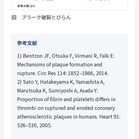
図 プラーク破裂とびらん
参考文献
1) Bentzon JF, Otsuka F, Virmani R, Falk E:
Mechanisms of plaque formation and
rupture. Circ Res
114
: 1852
–
1866, 2014.
2) Sato Y, Hatakeyama K, Yamashita A,
Marutsuka K, Sumiyoshi A, Asada Y:
Proportion of fibrin and platelets differs in
thrombi on ruptured and eroded coronary
atherosclerotic plaques in humans. Heart
91
:
526
–
530, 2005.