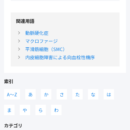
関連用語
動脈硬化症
マクロファージ
平滑筋細胞（SMC）
内皮細胞障害による向血栓性機序
索引
A〜Z
あ
か
さ
た
な
は
ま
や
ら
わ
カテゴリ