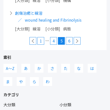
大分類
線溶
小分類
機構
創傷治癒と線溶
wound healing and Fibrinolysis
大分類
線溶
小分類
病態
…
1
4
5
6
索引
A〜Z
あ
か
さ
た
な
は
ま
や
ら
わ
カテゴリ
大分類
小分類