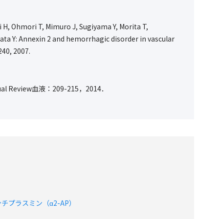
 H, Ohmori T, Mimuro J, Sugiyama Y, Morita T,
ata Y: Annexin 2 and hemorrhagic disorder in vascular
240, 2007.
Review血液：209-215，2014．
ンチプラスミン（α2-AP）