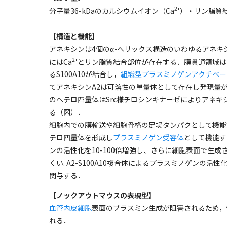
2+
分子量36-kDaのカルシウムイオン（Ca
）・リン脂質
【構造と機能】
アネキシンは4個のα-へリックス構造のいわゆるアネ
2+
にはCa
とリン脂質結合部位が存在する．膜貫通領域は
るS100A10が結合し，
組織型プラスミノゲンアクチベータ
てアネキシンA2は可溶性の単量体として存在し発現量が
のヘテロ四量体はSrc様チロシンキナーゼによりアネキシ
る（図）．
細胞内での膜輸送や細胞骨格の足場タンパクとして機能する
テロ四量体を形成し
プラスミノゲン受容体
として機能す
ンの活性化を10-100倍増強し、さらに細胞表面で生
くい. A2-S100A10複合体によるプラスミノゲン
関与する．
【ノックアウトマウスの表現型】
血管内皮細胞
表面のプラスミン生成が阻害されるため，
れる．