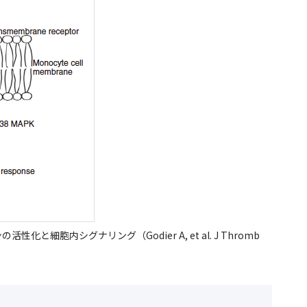
と細胞内シグナリング（Godier A, et al. J Thromb