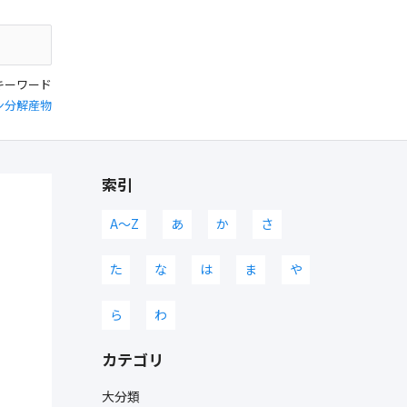
キーワード
ン分解産物
索引
A〜Z
あ
か
さ
た
な
は
ま
や
ら
わ
カテゴリ
大分類