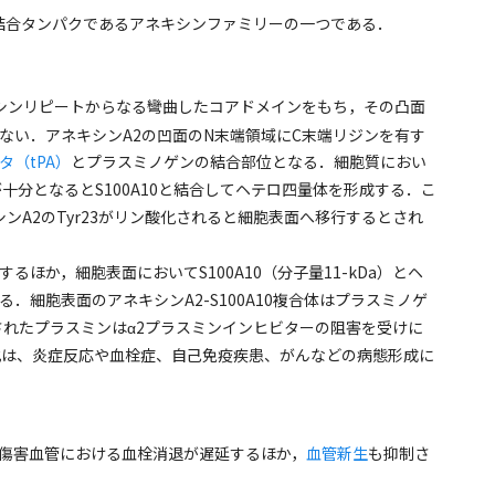
結合タンパクであるアネキシンファミリーの一つである．
キシンリピートからなる彎曲したコアドメインをもち，その凸面
ない．アネキシンA2の凹面のN末端領域にC末端リジンを有す
（tPA）
とプラスミノゲンの結合部位となる．細胞質におい
十分となるとS100A10と結合してヘテロ四量体を形成する．こ
ンA2のTyr23がリン酸化されると細胞表面へ移行するとされ
ほか，細胞表面においてS100A10（分子量11-kDa）とヘ
る．細胞表面のアネキシンA2-S100A10複合体はプラスミノゲ
成されたプラスミンはα2プラスミンインヒビターの阻害を受けに
の活性化は、炎症反応や血栓症、自己免疫疾患、がんなどの病態形成に
傷害血管における血栓消退が遅延するほか，
血管新生
も抑制さ