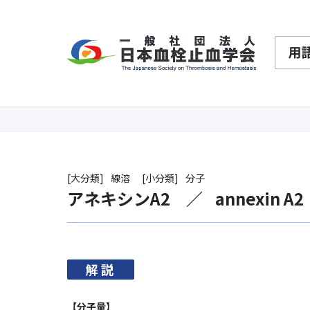
大分類
線溶
小分類
分子
アネキシンA2
annexin A2
解説
【分子量】