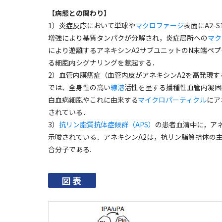
【病態との関わり】
1）炎症反応において単球や
マクロファージ
表面にA2-
増強により基質タンパクが分解され，炎症局所への
マク
により遊離するアネキシンA2サブユニットのN末端ペ
る細胞内シグナリングを惹起する．
2）血管内膜癌症（血管内皮がアネキシンA2を高発現
では、全身性の高い
線溶
活性を呈する播種性血管内凝固症
白血病細胞やこれに由来する
マイクロパーティクル
にア
されている．
3）
抗リン脂質抗体症候群（APS）
の患者血清中に，ア
示唆されている．アネキシンA2は，抗リン脂質抗体の主
合分子である.
図表