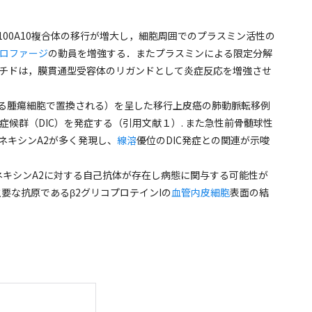
S100A10複合体の移行が増大し，細胞周囲でのプラスミン活性の
ロファージ
の動員を増強する．またプラスミンによる限定分解
プチドは，膜貫通型受容体のリガンドとして炎症反応を増強させ
する腫瘍細胞で置換される）を呈した移行上皮癌の肺動脈転移例
候群（DIC）を発症する（引用文献１）. また急性前骨髄球性
ネキシンA2が多く発現し、
線溶
優位のDIC発症との関連が示唆
ネキシンA2に対する自己抗体が存在し病態に関与する可能性が
要な抗原であるβ2グリコプロテインIの
血管内皮細胞
表面の結