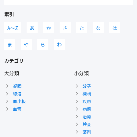
索引
A〜Z
あ
か
さ
た
な
は
ま
や
ら
わ
カテゴリ
大分類
小分類
凝固
分子
線溶
機構
血小板
疾患
血管
病態
治療
検査
薬剤