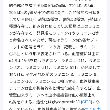
結合部位を有する440 kDaのα鎖、220 kDaのβ鎖、
205 kDaのγ鎖が十字架状に会合した特徴的な形状を
している(図1)。α鎖は5種類 、β鎖は 3種類、γ鎖は 3
種類存在し、組み合わせにより16種類以上のラミニ
ンが存在する。発見順にラミニン-1やラミニン-2等
と命名されていたが、現在はラミニンαβγ各サブユ
ニットの番号をラミニンの後に記載し、ラミニン－
○△□という形で表記されている。血管壁には主に
α4およびα5を持つラミニン「ラミニン-411、ラミニ
ン-421、ラミニン-511、ラミニン-521」が発現して
おり(1)。それぞれ以前のラミニン-8、ラミニン-9、
ラミニン-10、ラミニン-11に相当する。血管壁由来
ラミニンは血小板接着能と活性化能を有する(2)。血
管壁由来ラミニンへの血小板接着は血小板膜上の
α
β
を介する。活性化はglycoprotein VI (
GPVI
)に依
6
1
存している(2)。血管壁傷害部位に生ずる高
ずり応力