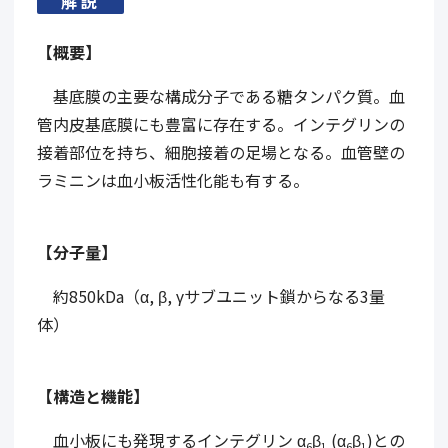
解説
【概要】
基底膜の主要な構成分子である糖タンパク質。血
管内皮基底膜にも豊富に存在する。インテグリンの
接着部位を持ち、細胞接着の足場となる。血管壁の
ラミニンは血小板活性化能も有する。
【分子量】
約850kDa（α, β, γサブユニット鎖からなる3量
体）
【構造と機能】
血小板にも発現するインテグリン α
β
(α
β
)との
6
1
6
1