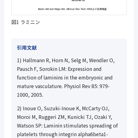
図1 ラミニン
引用文献
1) Hallmann R, Horn N, Selg M, Wendler O,
Pausch F, Sorokin LM: Expression and
function of laminins in the embryonic and
mature vasculature. Physiol Rev
85
: 979-
1000, 2005.
2) Inoue O, Suzuki-Inoue K, McCarty OJ,
Moroi M, Ruggeri ZM, Kunicki TJ, Ozaki Y,
Watson SP: Laminin stimulates spreading of
platelets through integrin alpha6beta1-