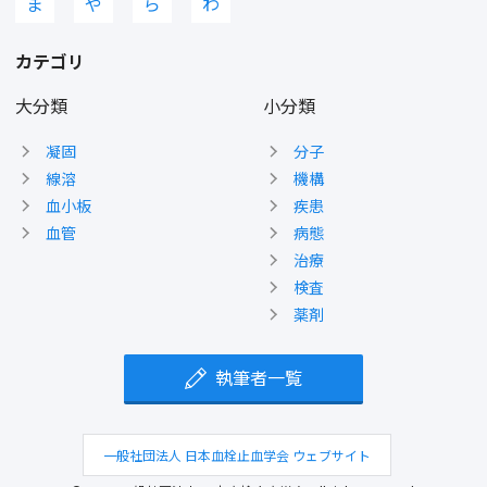
ま
や
ら
わ
カテゴリ
大分類
小分類
凝固
分子
線溶
機構
血小板
疾患
血管
病態
治療
検査
薬剤
執筆者一覧
一般社団法人 日本血栓止血学会 ウェブサイト