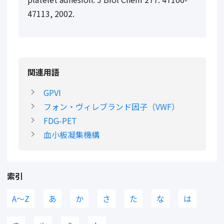
47113, 2002.
関連用語
GPVI
フォン・ヴィレブランド因子（VWF）
FDG-PET
血小板凝集機構
索引
A〜Z
あ
か
さ
た
な
は