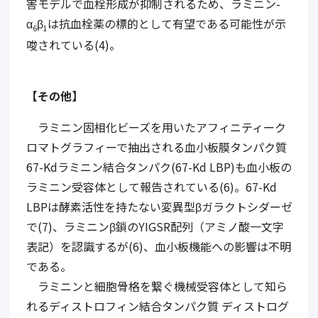
害モデルで血栓形成が抑制されるため、ラミニン-
α
β
は抗血栓薬の標的として有望である可能性が示
6
1
唆されている(4)。
【その他】
ラミニン固相化ビーズを用いたアフィニティーク
ロマトグラフィーで抽出される血小板膜タンパク質
67-Kdラミニン結合タンパク(67-Kd LBP)も血小板の
ラミニン受容体として報告されている(6)。67-Kd
LBPは酵素活性を持たない変異型βガラクトシダーゼ
で(7)、ラミニンβ鎖のYIGSR配列（アミノ酸一文字
表記）を認識するが(6)、血小板機能への影響は不明
である。
ラミニンと細胞骨格を繋ぐ機械受容体として知ら
れるディストロフィン結合タンパク質 ディストログ