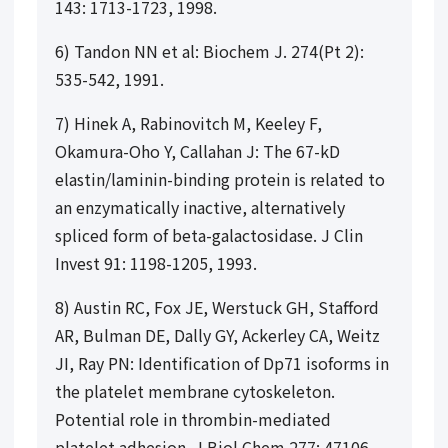
143
: 1713-1723, 1998.
6) Tandon NN et al: Biochem J. 274(Pt 2):
535-542, 1991.
7) Hinek A, Rabinovitch M, Keeley F,
Okamura-Oho Y, Callahan J: The 67-kD
elastin/laminin-binding protein is related to
an enzymatically inactive, alternatively
spliced form of beta-galactosidase. J Clin
Invest
91
: 1198-1205, 1993.
8) Austin RC, Fox JE, Werstuck GH, Stafford
AR, Bulman DE, Dally GY, Ackerley CA, Weitz
JI, Ray PN: Identification of Dp71 isoforms in
the platelet membrane cytoskeleton.
Potential role in thrombin-mediated
platelet adhesion. J Biol Chem
277
: 47106-