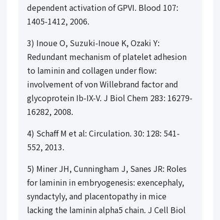
dependent activation of GPVI. Blood
107
:
1405-1412, 2006.
3) Inoue O, Suzuki-Inoue K, Ozaki Y:
Redundant mechanism of platelet adhesion
to laminin and collagen under flow:
involvement of von Willebrand factor and
glycoprotein Ib-IX-V. J Biol Chem
283
: 16279-
16282, 2008.
4) Schaff M et al: Circulation. 30: 128: 541-
552, 2013.
5) Miner JH, Cunningham J, Sanes JR: Roles
for laminin in embryogenesis: exencephaly,
syndactyly, and placentopathy in mice
lacking the laminin alpha5 chain. J Cell Biol