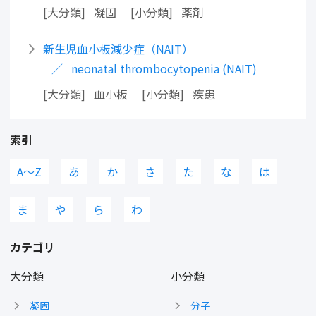
大分類
凝固
小分類
薬剤
新生児血小板減少症（NAIT）
neonatal thrombocytopenia (NAIT)
大分類
血小板
小分類
疾患
索引
A〜Z
あ
か
さ
た
な
は
ま
や
ら
わ
カテゴリ
大分類
小分類
凝固
分子