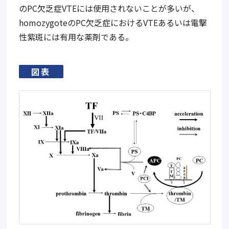
の
PC
欠乏症
VTE
には使用されないことが多いが、
homozygote
の
PC
欠乏症における
VTE
あるいは電撃
性紫斑には有用な薬剤である。
図表