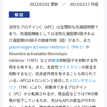
2022/02/01
更新
2015/02/17
作成
解説
活性化プロテイン
C（APC）
は生理的な抗凝固物質で
あり、抗凝固機能としては活性化凝固第
V
因子およ
び凝固第
VIII
因子の阻害作用（図）があり、また
plasminogen activator inhibitor-1（PAI-1）
や
thrombin activatable fibrinolysis
inhibitor（TAFI）
などの
線溶
抑制因子を抑制する作
用をも有する。また、炎症性
サイトカイン
の産生を
抑制するなど、抗炎症作用を有することも知られて
いる。
APC
はトロンビンと結合した
トロンボモジュ
リン
（
TM）
により、前駆体であるプロテイン
C
（
PC
）から転換されるが、敗血症などでは
TM
の発
現が低下しているため、充分な
APC
の産生が行われ