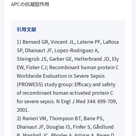
APCの抗凝固作用
引用文献
1) Bernard GR, Vincent JL, Laterre PF, LaRosa
SP, Dhainaut JF, Lopez-Rodriguez A,
Steingrub JS, Garber GE, Helterbrand JD, Ely
EW, Fisher CJ; Recombinant human protein C
Worldwide Evaluation in Severe Sepsis
(PROWESS) study group: Efficacy and safety
of recombinant human activated protein C
for severe sepsis. N Engl J Med
344
: 699-709,
2001.
2) Ranieri VM, Thompson BT, Barie PS,
Dhainaut JF, Douglas IS, Finfer S, Gårdlund
B, Marshall JC, Rhodes A, Artigas A, Payen D,