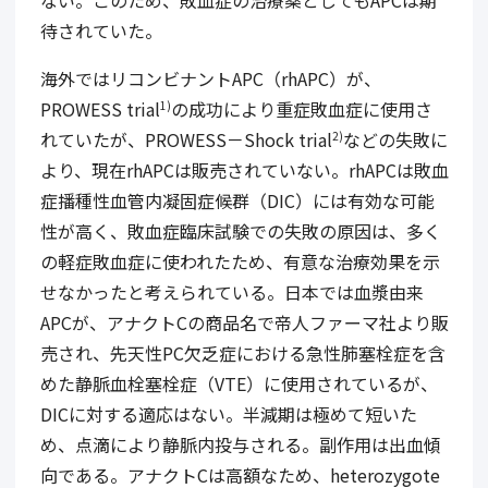
ない。このため、敗血症の治療薬としても
APC
は期
待されていた。
海外ではリコンビナント
APC（rhAPC）
が、
PROWESS trial
の成功により重症敗血症に使用さ
1)
れていたが、
PROWESS
－
Shock trial
などの失敗に
2)
より、現在
rhAPC
は販売されていない。
rhAPC
は敗血
症播種性血管内凝固症候群（
DIC
）には有効な可能
性が高く、敗血症臨床試験での失敗の原因は、多く
の軽症敗血症に使われたため、有意な治療効果を示
せなかったと考えられている。日本では血漿由来
APC
が、アナクト
C
の商品名で帝人ファーマ社より販
売され、先天性
PC
欠乏症における急性肺塞栓症を含
めた静脈血栓塞栓症（
VTE
）に使用されているが、
DIC
に対する適応はない。半減期は極めて短いた
め、点滴により静脈内投与される。副作用は出血傾
向である。アナクト
C
は高額なため、
heterozygote