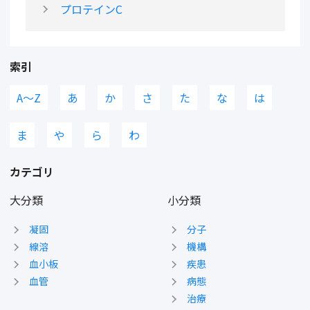
プロテインC
索引
A〜Z
あ
か
さ
た
な
は
ま
や
ら
わ
カテゴリ
大分類
小分類
凝固
分子
線溶
機構
血小板
疾患
血管
病態
治療