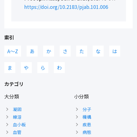
https://doi.org/10.2183/pjab.101.006
索引
A〜Z
あ
か
さ
た
な
は
ま
や
ら
わ
カテゴリ
大分類
小分類
凝固
分子
線溶
機構
血小板
疾患
血管
病態