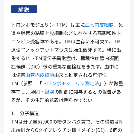
解説
トロンボモジュリン（
TM
）は主に
血管内皮細胞
、気
道や腸管の粘膜上皮細胞などに存在する高親和性ト
ロンビン受容体である。
TM
は生存に不可欠で、
TM
遺伝子ノックアウトマウスは胎生致死する。稀に出
生するヒト
TM
遺伝子異常症は、播種性血管内凝固
症候群（
DIC
）様の重篤な血栓症をきたす。血中に
は傷害
血管内皮細胞
由来と推定される可溶性
TM
（参照：「
トロンボモジュリン測定法
」）が微量
存在し、凝固・
線溶
の制御に関与するとの報告があ
るが、その生理的意義は明らかでない。
1． 分子構造
TM
は分子量
57,000
の糖タンパク質で、その構造は
N
末端側から
C
タイプレクチン様ドメイン
(D1)
、
6
個の