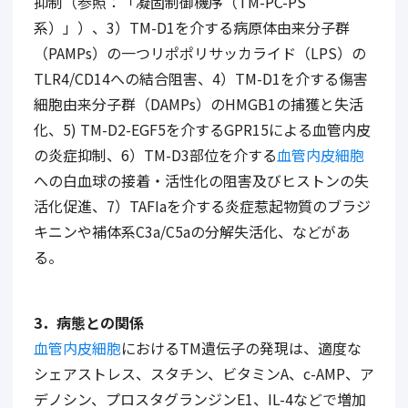
抑制（参照：「凝固制御機序（
TM-PC-PS
系）」）、
3
）
TM-D1
を介する病原体由来分子群
（
PAMPs
）の一つリポポリサッカライド（
LPS
）の
TLR4/CD14
への結合阻害、
4
）
TM-D1
を介する傷害
細胞由来分子群（
DAMPs
）の
HMGB1
の捕獲と失活
化、
5) TM-D2-EGF5
を介する
GPR15
による血管内皮
の炎症抑制、
6
）
TM-D3
部位を介する
血管内皮細胞
への白血球の接着・活性化の阻害及びヒストンの失
活化促進、
7
）
TAFIa
を介する炎症惹起物質のブラジ
キニンや補体系
C3a/C5a
の分解失活化、などがあ
る。
3
．病態との関係
血管内皮細胞
における
TM
遺伝子の発現は、適度な
シェアストレス、スタチン、ビタミン
A
、
c-AMP
、ア
デノシン、プロスタグランジン
E1
、
IL-4
などで増加