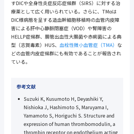
す
DIC
や全身性炎症反応症候群（
SIRS
）に対する治
療薬として広く用いられている。さらに、
TM
αは
DIC
様病態を呈する造血幹細胞移植時の血管内皮障
害による肝中心静脈閉塞症（
VOD
）や腎障害の
HELLP
症候群、腸管出血性大腸菌や赤痢菌による典
型（志賀毒素）
HUS
、
血栓性微小血管症（TMA）
な
どの血管内皮症候群にも有効であることが報告され
ている。
参考文献
Suzuki K, Kusumoto H, Deyashiki Y,
Nishioka J, Hashimoto S, Maruyama I,
Yamamoto S, Horiguchi S. Structure and
expression of human thrombomodulin, a
thrombin receptor on endothelium acting