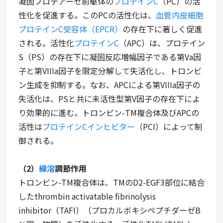
凝固プロテアーゼ前駆体の
プロテインC
（
PC
）の活
性化を促進する。この
PC
の活性化は、
血管内皮細胞
プロテインC受容体（EPCR）
の存在下に著しく促進
される。活性化
プロテインC
（
APC
）は、プロテイン
S
（
PS
）の存在下に凝固反応増幅因子である第
Va
因
子と第
VIIIa
因子を限定分解して失活化し、トロンビ
ン生成を抑制する。なお、
APC
による第
VIIIa
因子の
失活化は、
PS
と共に未活性型第
V
因子の存在下によ
り効果的に進む。トロンビン
-TM
複合体及び
APC
の
活性は
プロテインCインヒビター
（
PCI
）によって制
御される。
（
2
）
線溶
調節作用
トロンビン
-TM
複合体は、
TM
の
D2-EGF3
部位に結合
した
thrombin activatable fibrinolysis
inhibitor
（
TAFI
）（プロカルボキシペプチダーゼ
B