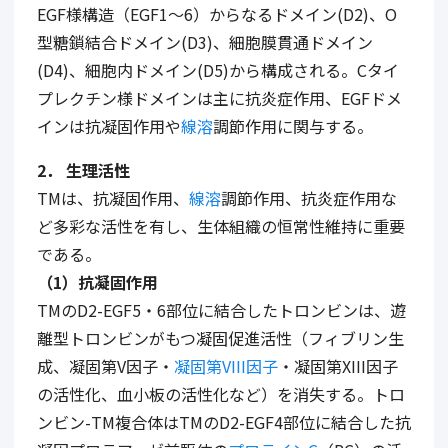
EGF
様構造（
EGF1
～
6
）からなるドメイン
(D2)
、
O
型糖鎖結合ドメイン
(D3)
、細胞膜貫通ドメイン
(D4)
、細胞内ドメイン
(D5)
から構成される。
C
タイ
プレクチン様ドメインは主に抗炎症作用、
EGF
ドメ
インは抗凝固作用や
線溶
調節作用に関与する。
2
．
生理活性
TMは、抗凝固作用、
線溶
調節作用、抗炎症作用な
ど多彩な活性を有し、生体組織の恒常性維持に重要
である。
（
1
）抗凝固作用
TMの
D2-EGF5
・
6
部位に結合したトロンビンは、遊
離型トロンビンがもつ凝固促進活性（フィブリン生
成、凝固第
V
因子・
凝固第VIII因子
・凝固第
XIII
因子
の活性化、血小板の活性化など）を消失する。トロ
ンビン
-TM
複合体は
TM
の
D2-EGF4
部位に結合した抗