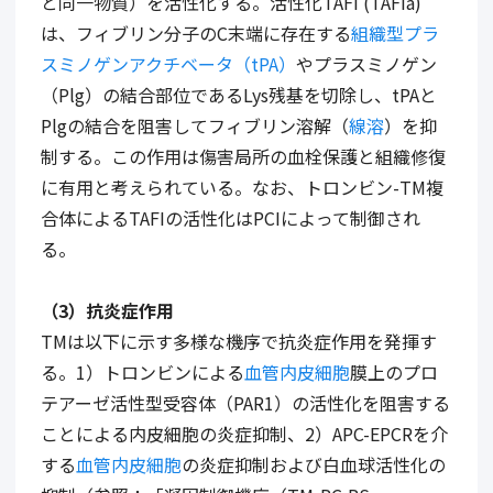
と同一物質）を活性化する。活性化
TAFI (TAFIa)
は、フィブリン分子の
C
末端に存在する
組織型プラ
スミノゲンアクチベータ（tPA）
やプラスミノゲン
（
Plg
）の結合部位である
Lys
残基を切除し、
tPA
と
Plg
の結合を阻害してフィブリン溶解（
線溶
）を抑
制する。この作用は傷害局所の血栓保護と組織修復
に有用と考えられている。なお、トロンビン
-TM
複
合体による
TAFI
の活性化は
PCI
によって制御され
る。
（
3
）抗炎症作用
TMは以下に示す多様な機序で抗炎症作用を発揮す
る。
1
）トロンビンによる
血管内皮細胞
膜上のプロ
テアーゼ活性型受容体（
PAR1
）の活性化を阻害する
ことによる内皮細胞の炎症抑制、
2
）
APC-EPCR
を介
する
血管内皮細胞
の炎症抑制および白血球活性化の