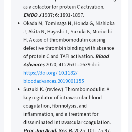
as a cofactor for protein C activation.
EMBO J
1987; 6: 1891-1897.
Okada M, Tominaga N, Honda G, Nishioka
J, Akita N, Hayashi T, Suzuki K, Moriuchi
H. A case of thrombomodulin causing
defective thrombin binding with absence
of protein C and TAFI activation.
Blood
Advances
2020; 4122631–2639 doi:
https://doi.org/ 10.1182/
bloodadvances.2019001155
Suzuki K. (review) Thrombomodulin: A
key regulator of intravascular blood
coagulation, fibrinolysis, and
inflammation, and a treatment for
disseminated intravascular coagulation.
Proc Jpn Acad, Ser. B
.
2025; 101: 75-97.