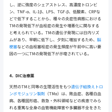
し、逆に強度のシェアストレス、高濃度トロンビ
ン、
TNF-
α、
IL-1
β、
LPS
、
TGF-
β、低酸素、
CRP
な
どで低下することから、種々の炎症性病態における
TM
の発現低下が血栓症の発生や増悪化に関与する
と考えられている。
TM
の遺伝子発現には日内リズ
ムがあり、早朝に低下し、夕刻に増加するため、
脳
梗塞
などの血栓塞栓症の発生頻度が午前中に高い要
因の一つに
TM
の発現低下が示唆されている。
4
．
DIC
治療薬
天然の
TM
と同等の生理活性をもつ
遺伝子組換えトロ
ンボモジュリン製剤
（
TM
α）は、敗血症、各種白血
病、各種固形癌、救急・外科領域などの疾患でみら
れる重篤な全身の血管機能障害や多臓器不全をきた