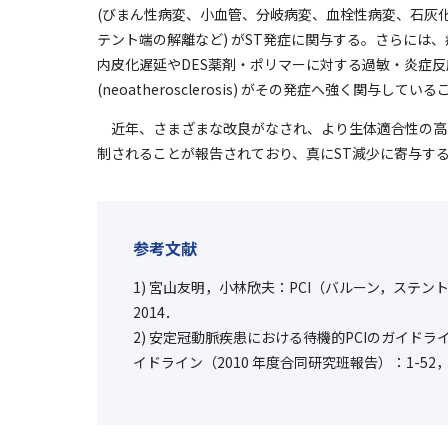
(びまん性病変、小血管、分岐病変、血栓性病変、石灰化
テント端の解離など) がST発症に関与する。さらには、
内皮化遅延やDES薬剤・ポリマーに対する過敏・炎症
(neoatherosclerosis) がその発症へ強く関与し
近年、さまざまな改良がなされ、より生体適合性の高い
制されることが報告されており、真にST減少に寄与す
参考文献
1) 宮山友明，小林欣夫：PCI（バルーン，ステント），
2014．
2) 安定冠動脈疾患における待機的PCIのガイド
イドライン（2010 年度合同研究班報告）：1-52，