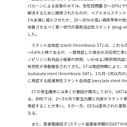
バルーンによる拡張のみでは、急性冠閉塞 (5～10％) や
解決するために開発されたものが、ベアメタルステント (bare
1％未満に減少させたが、20～30％の高い再狭窄率が
改善させるべく第一世代の薬剤溶出性ステント (drug-elut
した。
ステント血栓症 (stent thrombosis: ST) は
～0.6％と稀であるが、一度発症した場合の30日死亡率
ノピリジン系抗血小板薬の併用、いわゆる2剤併用抗血小板療法 (dua
有効性が多数報告されてきた。STは発症時期により、
(subacute stent thrombosis: SAT)、1カ月~1年以
に発症する超遅発性ステント血栓症 (very late stent thr
STの発生機序には多くの要因が関与しており、SATは
る。BMSでは、2～3カ月で新生内膜と内皮がステン
発症することが多い。その一方、DESは塗布された薬剤
なる。
また、患者関連因子 (ステント留置後早期のDAPTの