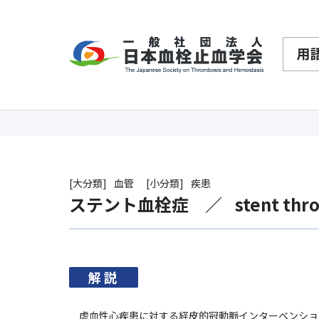
大分類
血管
小分類
疾患
ステント血栓症
stent thr
解説
虚血性心疾患に対する経皮的冠動脈インターベンショ