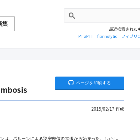
最近検索された
PT aPTT
fibrinolytic
フィブリ
ページを印刷する
ombosis
2015/02/17
作成
ンは、バルーンによる狭窄部位の拡張から始まった。しかし、