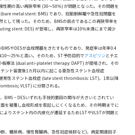
慢性期の高い再狭窄率 (30～50％) が問題となった。その問題を
 metal stent: BMS) であり、冠動脈解離や急性冠閉塞を
依然として残った。そのため、BMSの弱点であるこの再狭窄率を
ing stent: DES) が登場し、再狭窄率は10％未満にまで減少
、これらのBMSやDESが血栓閉塞をきたすものであり、発症率は年率0.4
は10～25％と高い。そのため、ST予防目的で
アスピリン
とチエ
l anti-platelet therapy: DAPT) が提唱され、その
ステント留置後1カ月以内に起こる亜急性ステント血栓症
内の遅発性ステント血栓症 (late stent thrombosis: LST)、1年以降
ombosis; VLST) に分類される。
、BMS・DESいずれも手技的要因の関与が大きいとされてい
ト表面を被覆し血栓形成を惹起しにくくなるため、その時期までに
によりステント内の内皮化が遷延するためLSTやVLSTが問題と
中断、糖尿病、慢性腎臓病、急性冠症候群など)、病変関連因子