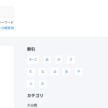
キーワード
ン分解産物
索引
A〜Z
あ
か
さ
た
な
は
ま
や
ら
わ
カテゴリ
大分類