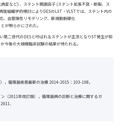
病変など) 、ステント関連因子 (ステント拡張不良・断裂、ス
病理組織学的検討によりDESのLST・VLSTでは、ステント内の
反応、血管陽性リモデリング、新規動脈硬化
ていることが明らかにされた。
第二世代のDESと呼ばれるステントが主流となりST発生が抑
るか今後の大規模臨床試験の結果が待たれる。
循環器疾患最新の治療 2014-2015：103-108，
ライン（2011年改訂版），循環器病の診断と治療に関するガ
2011．