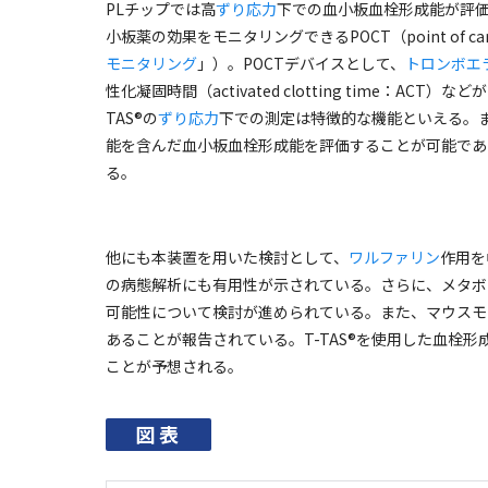
PL
チップでは高
ずり応力
下での血小板血栓形成能が評
小板薬の効果をモニタリングできる
POCT
（
point of ca
モニタリング
」）。
POCT
デバイスとして、
トロンボエ
性化凝固時間（
activated clotting time
：
ACT
）などが
TAS®
の
ずり応力
下での測定は特徴的な機能といえる。
能を含んだ血小板血栓形成能を評価することが可能であ
る。
他にも本装置を用いた検討として、
ワルファリン
作用を
の病態解析にも有用性が示されている。さらに、メタボ
可能性について検討が進められている。また、マウスモ
あることが報告されている。
T-TAS®
を使用した血栓形
ことが予想される。
図表