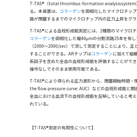
T-TAS®
（
total thrombus-formation analysissystem
る。本装置は、
コラーゲン
を固相化したマイクロチップ
路が閉塞するまでのマイクロチップ内の圧力上昇をグラ
T-TAS®
による血栓形成能測定には、
2
種類のマイクロチ
コラーゲン
を固相化した幅
40μm
の分割流路
25
本を有し
（
1000
～
2000/sec
）で流して測定することにより、主
することができる。
AR
チップは
コラーゲン
に加えて組
系因子を含めた全血の血栓形成能を評価することができ
操作なしでそのまま使用可能である。
T-TAS®
により得られる圧力波形から、閉塞開始時間・
the flow pressure curve: AUC
）などの血栓形成能と関
全血における血流下の血栓形成能を反映していると考え
れている。
【
T-TAS®
測定の有用性について】