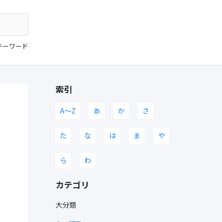
キーワード
索引
A〜Z
あ
か
さ
た
な
は
ま
や
ら
わ
カテゴリ
大分類