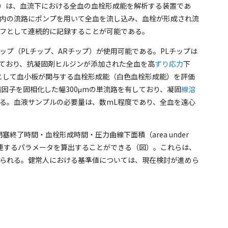
）は、血流下における全血の血栓形成能を解析する装置であ
内の流路にポンプを用いて全血を流し込み、血栓が形成され流
フとして連続的に記録することが可能である。
ップ（
PL
チップ、
AR
チップ）が使用可能である。
PL
チップは
ており、抗凝固剤ヒルジンが添加された全血を高
ずり応力
下
として血小板が関与する血栓形成能（白色血栓形成能）を評価
織因子を固相化した幅
300μm
の単流路を有しており、凝固
線溶
る。血液サンプルの必要量は、数
mL
程度であり、全血を遠心
閉塞終了時間・血栓形成時間・圧力曲線下面積（
area under
連するパラメータを算出することができる（図）。これらは、
られる。健常人における基準値については、現在検討が進めら