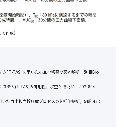
して作成）
ム”T-TAS”を用いた抗血小板薬の薬効解析，別冊Bio
テム(T-TAS)の有用性，検査と技術41：802-804，
”を用いた血小板血栓形成プロセスの包括的解析，細胞 43：