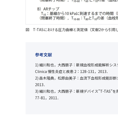
図 T-TASにおける圧力曲線と測定値（文献2から引用
参考文献
1) 細川和也，大西朋子：新規血栓形成能解析システ
Clinica 慢性炎症と疾患 2：128-131，2013．
2) 森木隆典，松原由美子：血流下血栓形成能診断シス
2013．
3) 細川和也，大西朋子：新規デバイス”T-TAS
77-81，2011．