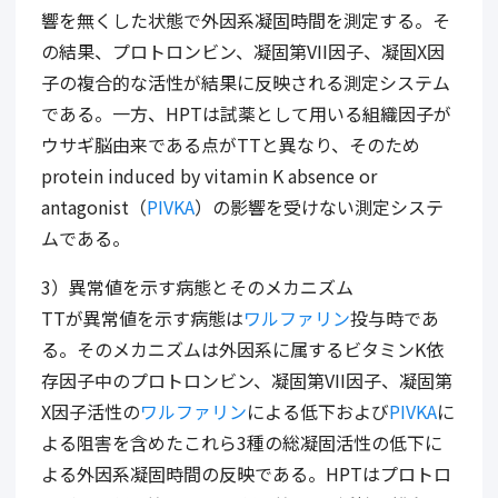
響を無くした状態で外因系凝固時間を測定する。そ
の結果、プロトロンビン、凝固第VII因子、凝固X因
子の複合的な活性が結果に反映される測定システム
である。一方、HPTは試薬として用いる組織因子が
ウサギ脳由来である点がTTと異なり、そのため
protein induced by vitamin K absence or
antagonist（
PIVKA
）の影響を受けない測定システ
ムである。
3）異常値を示す病態とそのメカニズム
TTが異常値を示す病態は
ワルファリン
投与時であ
る。そのメカニズムは外因系に属するビタミンK依
存因子中のプロトロンビン、凝固第VII因子、凝固第
X因子活性の
ワルファリン
による低下および
PIVKA
に
よる阻害を含めたこれら3種の総凝固活性の低下に
よる外因系凝固時間の反映である。HPTはプロトロ