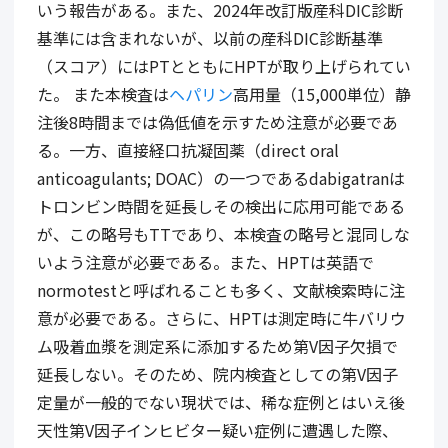
いう報告がある。また、2024年改訂版産科DIC診断
基準には含まれないが、以前の産科DIC診断基準
（スコア）にはPTとともにHPTが取り上げられてい
た。 また本検査は
ヘパリン
高用量（15,000単位）静
注後8時間までは偽低値を示すため注意が必要であ
る。一方、直接経口抗凝固薬（direct oral
anticoagulants; DOAC）の一つであるdabigatranは
トロンビン時間を延長しその検出に応用可能である
が、この略号もTTであり、本検査の略号と混同しな
いよう注意が必要である。また、HPTは英語で
normotestと呼ばれることも多く、文献検索時に注
意が必要である。さらに、HPTは測定時に牛バリウ
ム吸着血漿を測定系に添加するため第V因子欠損で
延長しない。そのため、院内検査としての第V因子
定量が一般的でない現状では、稀な症例とはいえ後
天性第V因子インヒビター疑い症例に遭遇した際、