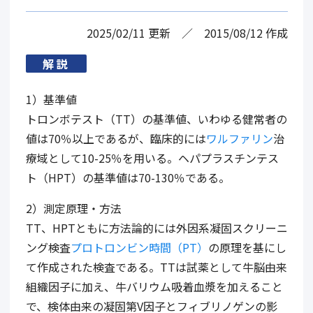
2025/02/11
更新
2015/08/12
作成
解説
1）基準値
トロンボテスト（TT）の基準値、いわゆる健常者の
値は70％以上であるが、臨床的には
ワルファリン
治
療域として10-25％を用いる。ヘパプラスチンテス
ト（HPT）の基準値は70-130％である。
2）測定原理・方法
TT、HPTともに方法論的には外因系凝固スクリーニ
ング検査
プロトロンビン時間（PT）
の原理を基にし
て作成された検査である。TTは試薬として牛脳由来
組織因子に加え、牛バリウム吸着血漿を加えること
で、検体由来の凝固第V因子とフィブリノゲンの影