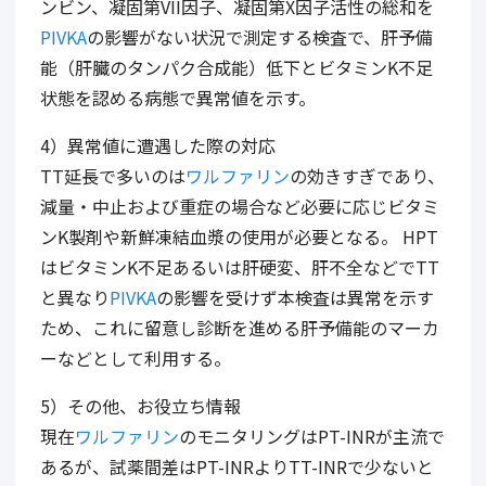
ンビン、凝固第VII因子、凝固第X因子活性の総和を
PIVKA
の影響がない状況で測定する検査で、肝予備
能（肝臓のタンパク合成能）低下とビタミンK不足
状態を認める病態で異常値を示す。
4）異常値に遭遇した際の対応
TT延長で多いのは
ワルファリン
の効きすぎであり、
減量・中止および重症の場合など必要に応じビタミ
ンK製剤や新鮮凍結血漿の使用が必要となる。 HPT
はビタミンK不足あるいは肝硬変、肝不全などでTT
と異なり
PIVKA
の影響を受けず本検査は異常を示す
ため、これに留意し診断を進める肝予備能のマーカ
ーなどとして利用する。
5）その他、お役立ち情報
現在
ワルファリン
のモニタリングはPT-INRが主流で
あるが、試薬間差はPT-INRよりTT-INRで少ないと