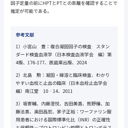
因子定量の前にHPTとPTとの乖離を確認することで
推定が可能である。
参考文献
1）小宮山 豊：複合凝固因子の検査 スタン
ダード検査血液学（日本検査血液学会 編）第
4版、176-177、医歯薬出版、2024
2）北島 勲：凝固・線溶と臨床検査．わかり
やすい血栓と止血の臨床（日本血栓止血学会
編）南江堂 10‐14、2011
3）坂寄輔、内藤澄悦、吉田美香、熊野穣、加
藤法喜、奥田昌宏、家子正裕：ワーファリン服
用患者における国際標準化比（INR）の正確性
と信頼性―プロトロンビン時間とトロンボテス