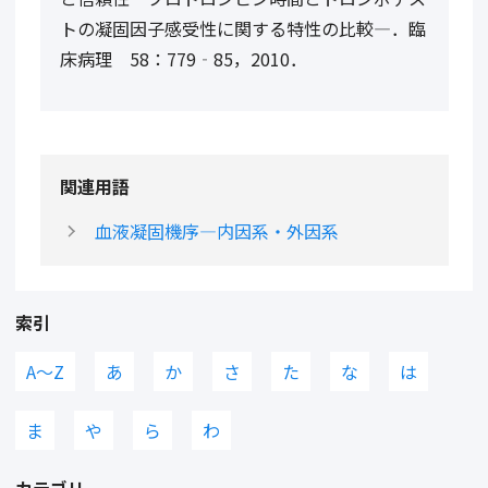
トの凝固因子感受性に関する特性の比較―．臨
床病理 58：779‐85，2010．
関連用語
血液凝固機序―内因系・外因系
索引
A〜Z
あ
か
さ
た
な
は
ま
や
ら
わ
カテゴリ