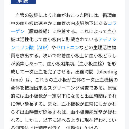
解説
血管の破綻により出血がおこった際には、循環血
中の血小板は速やかに血管の内皮細胞下にある
コラ
ーゲン
（膠原線維）に粘着する。これによって血小
板は活性化して血小板内に貯蔵されている
アデノシ
ン二リン酸（ADP）
や
セロトニン
などの生理活性物
質を放出する。次いで粘着血小板上に血小板どうし
が凝集しあって、血小板凝集塊（血小板血栓）を形
成して一次止血を完了させる。出血時間（bleeding
time）は、これらの血小板が主体の一次止血機構の
全体を把握出来るスクリーニング検査である。原理
的には血小板数が一定以下になると出血時間はそれ
に伴い延長する。また、血小板数が正常にもかかわ
らず出血時間が延長すれば、血小板機能異常が疑わ
れる。しかし、以下に述べるように現在行われてい
る測定法では精度が低く、信頼性に欠ける。