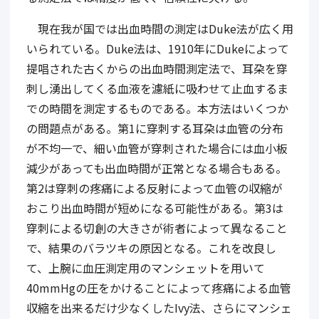
現在我が国では出血時間の測定はDuke法が広く用
いられている。Duke法は、1910年にDukeによって
提唱された古くからの出血時間測定法で、耳朶を穿
刺し湧出してくる血液を濾紙に吸わせて止血するま
での時間を測定するものである。本方法はいくつか
の問題点がある。第1に穿刺する耳朶は血管の分布
が不均一で、細い血管が穿刺された場合には血小板
減少があっても出血時間が正常となる場合もある。
第2は穿刺の疼痛による反射によって血管の収縮が
おこり出血時間が短めになる可能性がある。第3は
穿刺による切創の大きさが術者によって異なること
で、結果のバラツキの原因となる。これを改良し
て、上腕に血圧測定用のマンシェットを用いて
40mmHgの圧をかけることによって疼痛による血管
収縮を出来るだけ少なくしたIvy法、さらにマンシェ