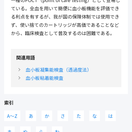
一種のPOCT（point of care testing）として登場し
ている。全血を用いて簡便に血小板機能を評価でき
る利点を有するが、我が国の保険体制では使用でき
ず、使い捨てのカートリッジが高価であることなど
から、臨床検査として普及するのは困難である。
関連用語
血小板凝集能検査（透過度法）
血小板粘着能検査
索引
A〜Z
あ
か
さ
た
な
は
ま
や
ら
わ