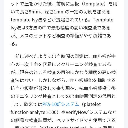
ットで圧をかけた後、前腕に型板（template）を用
いて長さ9mm、深さ1mmの一定の切創を加える
template Ivy法などが提唱されている。Template
Ivy法は3方法の中で最も精度の高い検査法である
が、メスのセットなど検査の準備がやや煩雑であ
る。
前に述べたように出血時間の測定は、血小板が中
心の一次止血を容易にスクリーニング検査である
が、現在のところ検査の目的にかなう精度の高い検
査法はない。しかしながら、血小板機能を抑制する
抗血小板薬が普及して来た現在、抗血小板薬投与後
のモニタリング検査としての出血時間測定の代用と
して、欧米では
PFA-100
システム
（platelet
®
function analyzer-100）やVerifyNow
システムなど
®
の簡易な検査装置が、ベッドサイドでも使用できる