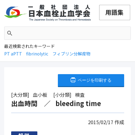
最近検索されたキーワード
PT aPTT
fibrinolytic
フィブリン分解産物
ページを印刷する
大分類
血小板
小分類
検査
出血時間
bleeding time
2015/02/17
作成