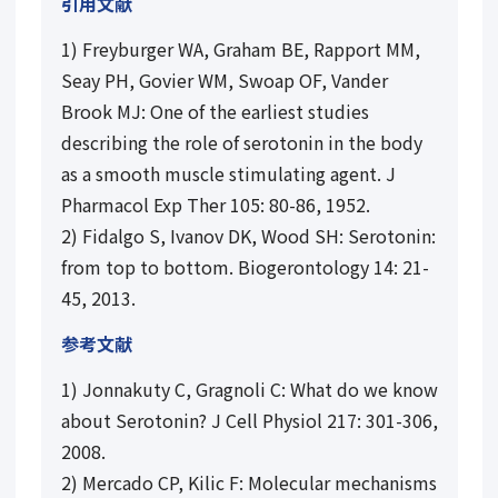
引用文献
1) Freyburger WA, Graham BE, Rapport MM,
Seay PH, Govier WM, Swoap OF, Vander
Brook MJ: One of the earliest studies
describing the role of serotonin in the body
as a smooth muscle stimulating agent. J
Pharmacol Exp Ther 105: 80-86, 1952.
2) Fidalgo S, Ivanov DK, Wood SH: Serotonin:
from top to bottom. Biogerontology 14: 21-
45, 2013.
参考文献
1) Jonnakuty C, Gragnoli C: What do we know
about Serotonin? J Cell Physiol 217: 301-306,
2008.
2) Mercado CP, Kilic F: Molecular mechanisms