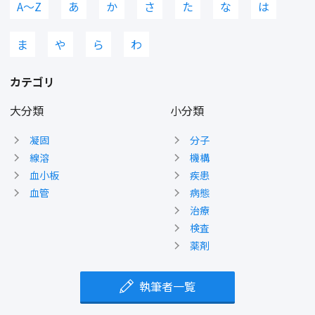
A〜Z
あ
か
さ
た
な
は
ま
や
ら
わ
カテゴリ
大分類
小分類
凝固
分子
線溶
機構
血小板
疾患
血管
病態
治療
検査
薬剤
執筆者一覧