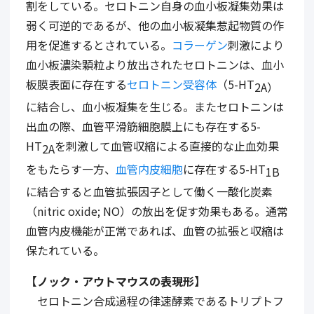
割をしている。セロトニン自身の血小板凝集効果は
弱く可逆的であるが、他の血小板凝集惹起物質の作
用を促進するとされている。
コラーゲン
刺激により
血小板濃染顆粒より放出されたセロトニンは、血小
板膜表面に存在する
セロトニン受容体
（5-HT
2A）
に結合し、血小板凝集を生じる。またセロトニンは
出血の際、血管平滑筋細胞膜上にも存在する5-
HT
を刺激して血管収縮による直接的な止血効果
2A
をもたらす一方、
血管内皮細胞
に存在する5-HT
1B
に結合すると血管拡張因子として働く一酸化炭素
（nitric oxide; NO）の放出を促す効果もある。通常
血管内皮機能が正常であれば、血管の拡張と収縮は
保たれている。
【ノック・アウトマウスの表現形】
セロトニン合成過程の律速酵素であるトリプトフ