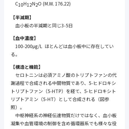
C
H
N
O (M.W. 176.22)
10
12
2
【半減期】
血小板の半減期と同じ3-5日
【血中濃度】
100-200μg/L ほとんどは血小板中に存在してい
る。
【構造と機能】
セロトニンは必須アミノ酸のトリプトファンの代
謝過程で合成される中間物質であり、5-ヒドロキシ
トリプトファン（5-HTP）を経て、5-ヒドロキシト
リプトアミン（5-HT）として合成される（図参
照）。
中枢神経系の神経伝達物質だけではなく、血小板
凝集や血管環境の制御を含め循環器系でも様々な役