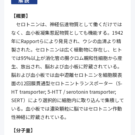
解説
【概要】
セロトニンは、神経伝達物質として働くだけでは
なく、血小板凝集惹起物質としても機能する。1942
年にRapportらにより発見され、ウシの血清より精
製された。セロトニンは広く植動物に存在し、ヒト
では95%以上が消化管の腸クロム親和性細胞から産
生、放出され、脳および血小板に貯蔵されている。
脳および血小板では血中遊離セロトニンを細胞膜表
面の12回膜貫通型セロトニントランスポーター（5-
HT transporter; 5-HTT / serotonin transporter;
SERT）により選択的に細胞内に取り込んで集積して
いる。血小板では濃染顆粒に脳ではセロトニン作動
性神経に貯蔵されている。
【分子量】