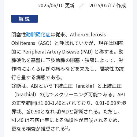
2025/06/10
更新
2015/02/17
作成
解説
閉塞性
動脈硬化症
は従来、AtheroSclerosis
Obliterans（ASO）と呼ばれていたが、
現在は国際
的に Peripheral Artery Disease (PAD) と称する
。動
脈硬化を基盤に下肢動脈の閉塞・狭窄によって、労
作時にふくらはぎの痛みなどを来たし、間歇性の跛
行を呈する病態である。
診断は、ABIという下肢血圧（anckle）と上肢血圧
（brachial）の比でスクリーニング可能である。ABI
の正常範囲は1.00-1.40とされており、0.91-0.99を境
界域、≦0.90となればPADと診断される。ただし、
>1.40 は石灰化等による偽陰性が示唆されるため、
更なる検査が推奨される
。
1)