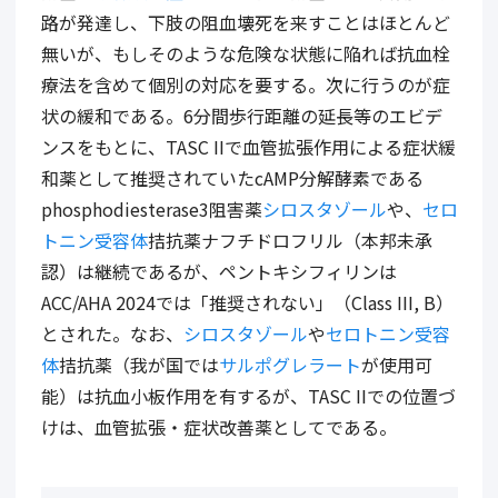
路が発達し、下肢の阻血壊死を来すことはほとんど
無いが、もしそのような危険な状態に陥れば抗血栓
療法を含めて個別の対応を要する。次に行うのが症
状の緩和である。6分間歩行距離の延長等のエビデ
ンスをもとに、TASC IIで血管拡張作用による症状緩
和薬として推奨されていたcAMP分解酵素である
phosphodiesterase3阻害薬
シロスタゾール
や、
セロ
トニン受容体
拮抗薬ナフチドロフリル（本邦未承
認）は継続であるが、ペントキシフィリンは
ACC/AHA 2024では「推奨されない」（Class III, B）
とされた。なお、
シロスタゾール
や
セロトニン受容
体
拮抗薬（我が国では
サルポグレラート
が使用可
能）は抗血小板作用を有するが、TASC IIでの位置づ
けは、血管拡張・症状改善薬としてである。