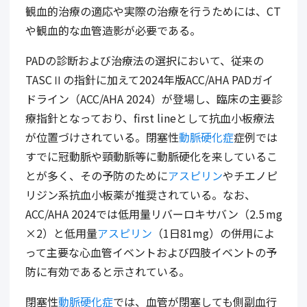
観血的治療の適応や実際の治療を行うためには、CT
や観血的な血管造影が必要である。
PADの診断および治療法の選択において、従来の
TASCⅡの指針に加えて2024年版ACC/AHA PADガイ
ドライン（ACC/AHA 2024）が登場し、臨床の主要診
療指針となっており、first lineとして抗血小板療法
が位置づけされている。閉塞性
動脈硬化症
症例では
すでに冠動脈や頸動脈等に動脈硬化を来しているこ
とが多く、その予防のために
アスピリン
やチエノピ
リジン系抗血小板薬が推奨されている。なお、
ACC/AHA 2024では低用量リバーロキサバン（2.5 mg
×2）と低用量
アスピリン
（1日81mg）の
併用によ
って
主要な心血管イベントおよび四肢イベントの予
防に有効であると示されている
。
閉塞性
動脈硬化症
では、血管が閉塞しても側副血行