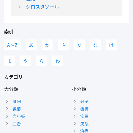
シロスタゾール
索引
A〜Z
あ
か
さ
た
な
は
ま
や
ら
わ
カテゴリ
大分類
小分類
凝固
分子
線溶
機構
血小板
疾患
血管
病態
治療