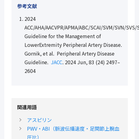
参考文献
2024
ACC/AHA/AACVPR/APMA/ABC/SCAI/SVM/SVN/SVS/S
Guideline for the Management of
LowerExtremity Peripheral Artery Disease.
Gornik, et al. Peripheral Artery Disease
Guideline.
JACC
.
2024 Jun
, 83 (24) 2497–
2604
関連用語
アスピリン
PWV・ABI（脈波伝播速度・足関節上腕血
圧比）