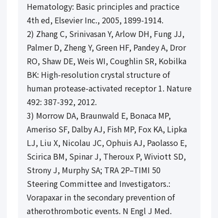
Hematology: Basic principles and practice
4th ed, Elsevier Inc., 2005, 1899-1914.
2) Zhang C, Srinivasan Y, Arlow DH, Fung JJ,
Palmer D, Zheng Y, Green HF, Pandey A, Dror
RO, Shaw DE, Weis WI, Coughlin SR, Kobilka
BK: High-resolution crystal structure of
human protease-activated receptor 1. Nature
492: 387-392, 2012.
3) Morrow DA, Braunwald E, Bonaca MP,
Ameriso SF, Dalby AJ, Fish MP, Fox KA, Lipka
LJ, Liu X, Nicolau JC, Ophuis AJ, Paolasso E,
Scirica BM, Spinar J, Theroux P, Wiviott SD,
Strony J, Murphy SA; TRA 2P–TIMI 50
Steering Committee and Investigators.:
Vorapaxar in the secondary prevention of
atherothrombotic events. N Engl J Med.