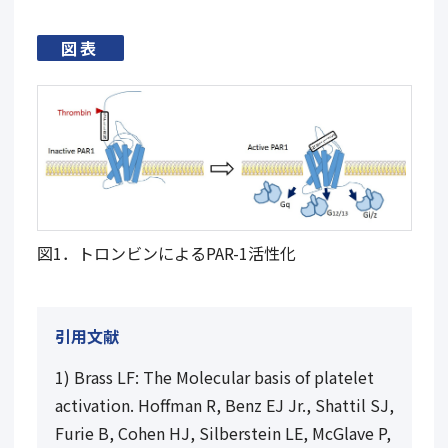
図表
図1．トロンビンによるPAR-1活性化
引用文献
1) Brass LF: The Molecular basis of platelet
activation. Hoffman R, Benz EJ Jr., Shattil SJ,
Furie B, Cohen HJ, Silberstein LE, McGlave P,