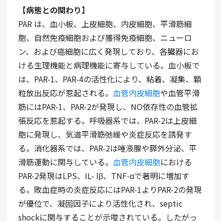
【病態との関わり】
PAR は、血小板、上皮細胞、内皮細胞、平滑筋細
胞、自然免疫細胞および獲得免疫細胞、ニューロ
ン、および癌細胞に広く発現しており、各臓器にお
ける生理機能と病理機能に寄与している。血小板で
は、PAR-1、PAR-4の活性化により、粘着、凝集、顆
粒放出反応が惹起される。
血管内皮細胞
や血管平滑
筋にはPAR-1、PAR-2が発現し、NO依存性の血管拡
張反応を惹起する。呼吸器系では、PAR-2は上皮細
胞に発現し、気道平滑筋弛緩や炎症反応を誘発す
る。消化器系では、PAR-2は唾液腺や膵外分泌、平
滑筋運動に関与している。
血管内皮細胞
における
PAR-2発現はLPS、IL- lβ、TNF-αで著明に増加す
る。敗血症時の炎症反応にはPAR-1よりPAR-2の発現
が優位で、凝固因子により活性化され、septic
shockに関与することが示唆されている。したがっ