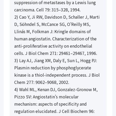
suppression of metastases by a Lewis lung
carcinoma. Cell
79
: 315
–
328, 1994.
2) Cao Y, Ji RW, Davidson D, Schaller J, Marti
D, Söhndel S, McCance SG, O’Reilly MS,
Llinás M, Folkman J: Kringle domains of
human angiostatin. Characterization of the
anti-proliferative activity on endothelial
cells. J Biol Chem
271
: 29461
–
29467, 1996.
3) Lay AJ, Jiang XM, Daly E, Sun L, Hogg PJ:
Plasmin reduction by phosphoglycerate
kinase is a thiol-independent process. J Biol
Chem
277
: 9062
–
9068, 2002.
4) Wahl ML, Kenan DJ, Gonzalez-Gronow M,
Pizzo SV: Angiostatin’s molecular
mechanism: aspects of specificity and
regulation elucidated. J Cell Biochem
96
: