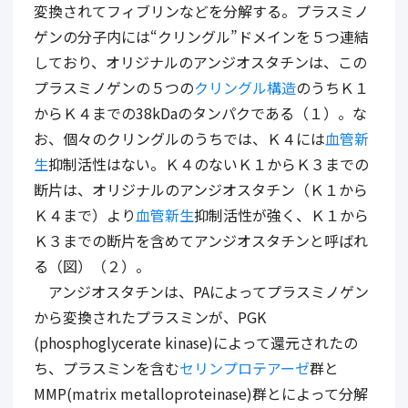
変換されてフィブリンなどを分解する。プラスミノ
ゲンの分子内には“クリングル”ドメインを５つ連結
しており、オリジナルのアンジオスタチンは、この
プラスミノゲンの５つの
クリングル構造
のうちＫ１
からＫ４までの38kDaのタンパクである（１）。な
お、個々のクリングルのうちでは、Ｋ４には
血管新
生
抑制活性はない。Ｋ４のないＫ１からＫ３までの
断片は、オリジナルのアンジオスタチン（Ｋ１から
Ｋ４まで）より
血管新生
抑制活性が強く、Ｋ１から
Ｋ３までの断片を含めてアンジオスタチンと呼ばれ
る（図）（２）。
アンジオスタチンは、PAによってプラスミノゲン
から変換されたプラスミンが、PGK
(phosphoglycerate kinase)によって還元されたの
ち、プラスミンを含む
セリンプロテアーゼ
群と
MMP(matrix metalloproteinase)群とによって分解