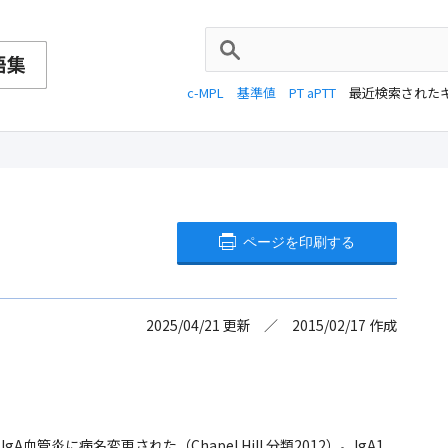
c-MPL
基準値
PT aPTT
最近検索された
ページを印刷する
2025/04/21
更新
2015/02/17
作成
gA血管炎に病名変更された（Chapel Hill 分類2012）。IgA1