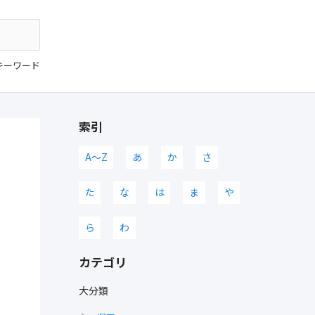
キーワード
索引
A〜Z
あ
か
さ
た
な
は
ま
や
ら
わ
カテゴリ
大分類