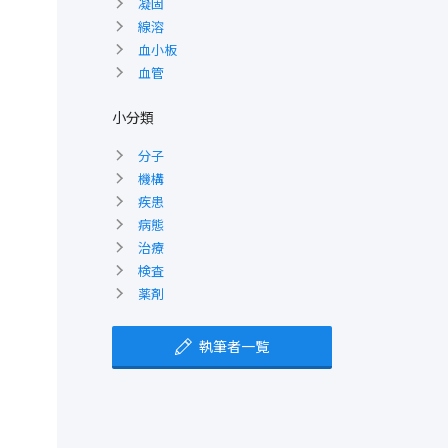
凝固
線溶
血小板
血管
小分類
分子
機構
疾患
病態
治療
検査
薬剤
執筆者一覧