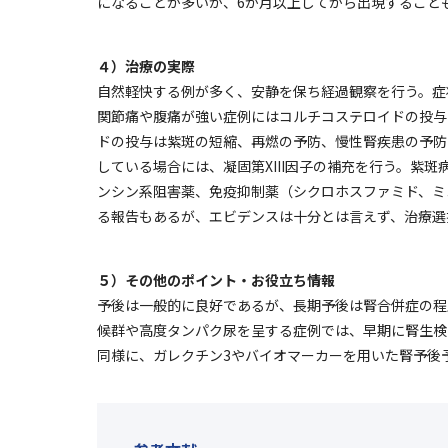
になることが多いが、6か月以上してから出現すること
４）治療の実際
自然軽快する例が多く、安静を保ち経過観察を行う。症状
関節痛や腹痛が強い症例にはコルチコステロイドの投与（1
ドの投与は紫斑の短縮、再燃の予防、慢性腎疾患の予防に
している場合には、凝固第XIII因子の補充を行う。紫
ンシン系阻害薬、免疫抑制薬（シクロホスファミド、ミ
る報告もあるが、エビデンスは十分とは言えず、治療選
５）その他のポイント・お役立ち情報
予後は一般的に良好であるが、長期予後は腎合併症の程
候群や高度タンパク尿を呈する症例では、早期に腎生検
同様に、ガレクチン3やバイオマーカーを用いた腎予後