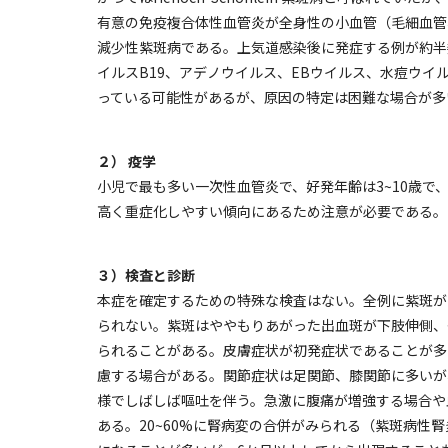
有意の免疫複合体性血管炎が全身性の小血管（毛細血管
減少性紫斑病である。上気道感染後に発症する例が約半
イルスB19、アデノウイルス、EBウイルス、水痘ウイル
っている可能性があるが、原因の特定は困難な場合が多
２） 疫学
小児で最も多い一次性血管炎で、好発年齢は3~10歳
高く重症化しやすい傾向にあるため注意が必要である。
３）検査と診断
本症を確定するための特殊な検査はない。全例に紫斑が出現
られない。紫斑はややもりあがった出血斑が下肢伸側、
られることがある。皮膚症状が初発症状であることが多
慮する場合がある。関節症状は足関節、膝関節に多いが
様でしばしば嘔吐を伴う。急激に腹痛が増強する場合や
ある。20~60%に腎病変の合併がみられる（紫斑病性