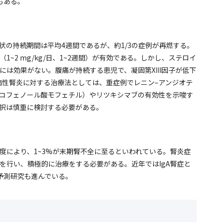
もある。
の持続期間は平均4週間であるが、約1/3の症例が再燃する。
~2 mg/kg/日、1~2週間）が有効である。しかし、ステロイ
は効果がない。腹痛が持続する患児で、凝固第XIII因子が低下
斑病性腎炎に対する治療法としては、重症例でレニン–アンジオテ
コフェノール酸モフェチル）やリツキシマブの有効性を示唆す
択は慎重に検討する必要がある。
度により、1~3%が末期腎不全に至るといわれている。腎炎症
を行い、積極的に治療をする必要がある。近年ではIgA腎症と
予測研究も進んでいる。