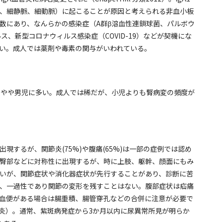
、細静脈、細動脈）に起こることが原因と考えられる非血小板
数にあり、なんらかの感染症（A群β溶血性連鎖球菌、パルボウ
ス、新型コロナウィルス感染症（COVID-19）などが契機にな
い。成人では薬剤や毒素の関与がいわれている。
で、やや男児に多い。成人では稀だが、小児よりも腎病変の頻度が
するが、関節炎(75%)や腹痛(65%)は一部の症例では認め
臀部などに対称性に出現するが、時に上肢、躯幹、顔面にもみ
いが、関節症状や消化器症状が先行することがあり、診断に苦
、一過性であり関節の変形を残すことはない。腹部症状は疝痛
血便がある場合は腸重積、腸管穿孔などの合併に注意が必要で
腎炎）。通常、紫斑病発症から3か月以内に尿異常所見が明らか