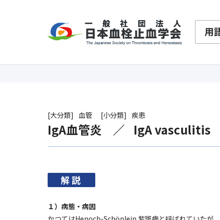
大分類
血管
小分類
疾患
IgA血管炎
IgA vasculitis
解説
１）病態・病因
かつてはHenoch-Schönlein 紫斑病と呼ばれていたが、I