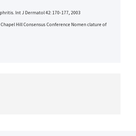
hritis. Int J Dermatol
42
: 170-177, 2003
nal Chapel Hill Consensus Conference Nomen clature of