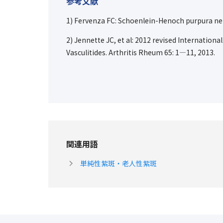
参考文献
1) Fervenza FC: Schoenlein-Henoch purpura nep
2) Jennette JC, et al: 2012 revised Internatio
Vasculitides. Arthritis Rheum 65: 1―11, 2013.
関連用語
単純性紫斑・老人性紫斑