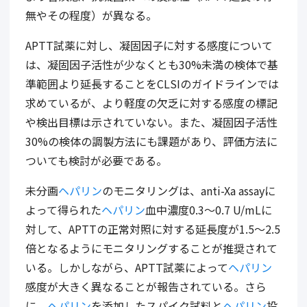
無やその程度）が異なる。
APTT
試薬に対し、凝固因子に対する感度について
は、凝固因子活性が少なくとも
30%
未満の検体で基
準範囲より延長することを
CLSI
のガイドラインでは
求めているが、より軽度の欠乏に対する感度の標記
や検出目標は示されていない。また、凝固因子活性
30%
の検体の調製方法にも課題があり、評価方法に
ついても検討が必要である。
未分画
ヘパリン
のモニタリングは、
anti-Xa assay
に
よって得られた
ヘパリン
血中濃度
0.3
～
0.7 U/mL
に
対して、
APTT
の正常対照に対する延長度が
1.5
～
2.5
倍となるようにモニタリングすることが推奨されて
いる。しかしながら、
APTT
試薬によって
ヘパリン
感度が大きく異なることが報告されている。さら
に、
ヘパリン
を添加したスパイク試料と
ヘパリン
投