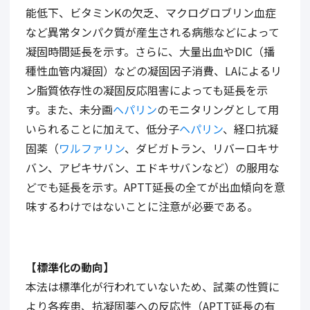
能低下、ビタミン
K
の欠乏、マクログロブリン血症
など異常タンパク質が産生される病態などによって
凝固時間延長を示す。さらに、大量出血や
DIC
（播
種性血管内凝固）などの凝固因子消費、
LA
によるリ
ン脂質依存性の凝固反応阻害によっても延長を示
す。また、未分画
ヘパリン
のモニタリングとして用
いられることに加えて、低分子
ヘパリン
、経口抗凝
固薬（
ワルファリン
、ダビガトラン、リバーロキサ
バン、アピキサバン、エドキサバンなど）の服用な
どでも延長を示す。
APTT
延長の全てが出血傾向を意
味するわけではないことに注意が必要である。
【標準化の動向】
本法は標準化が行われていないため、試薬の性質に
より各疾患、抗凝固薬への反応性（
APTT
延長の有