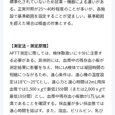
標準化されていないため試薬・機器による違いがあ
る。正常対照が
25
～
40
秒程度のことが多いが、各施
設で基準範囲を設定することが望ましい。基準範囲
を超えた場合は精査の対象とする。
【測定法・測定原理】
APTT
測定に際しては、検体取扱いに十分に注意す
る必要がある。具体的には、血漿中の残存血小板が
測定結果に影響を与え、特に
LA
検体では凝固時間の
短縮につながるため、遠心条件は、遠心機の温度設
定は
18
℃～
25
℃とし、遠心力と遠心時間は
2mL
用採
血管では
1,500 x
g
で最低
15
分間（または
2,000 x
g
で
最低
10
分間）とし、血漿中残存血小板数が
1
万
/µL
未
満であることを確認する。採血量が多い採血管では
遠心時間を延ばす。また、溶血、ビリルビン、乳び