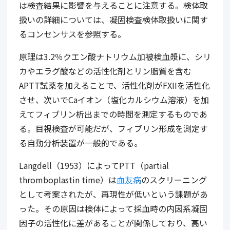
は検査結果に影響を与えることに注意する。検体取
扱いの詳細については、凝固検査検体取扱いに関す
るコンセンサスを参照する。
原理は
3.2
％クエン酸ナトリウム加被検血漿に、シリ
カやエラグ酸などの活性化剤とリン脂質を含む
APTT
試薬を加えることで、活性化剤が
FXII
を活性化
させ、次いで
Ca
イオン（塩化カルシウム溶液）を加
えてフィブリン析出までの時間を測定するものであ
る。目視検査が可能だが、フィブリン形成を測定す
る自動分析装置が一般的である。
Langdell
（
1953
）によって
PTT
（
partial
thromboplastin time
）は
血友病
のスクリーニング
として考案されたが、再現性が低いという課題があ
った。その原因は検体によって採血時の内因系凝固
因子の活性化に差があることが関係しており、高い