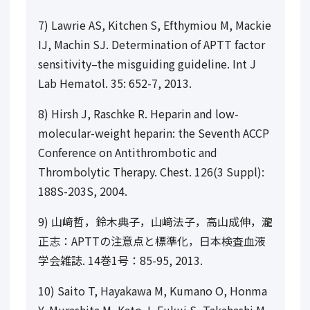
7) Lawrie AS, Kitchen S, Efthymiou M, Mackie
IJ, Machin SJ. Determination of APTT factor
sensitivity–the misguiding guideline. Int J
Lab Hematol. 35: 652-7, 2013.
8) Hirsh J, Raschke R. Heparin and low-
molecular-weight heparin: the Seventh ACCP
Conference on Antithrombotic and
Thrombolytic Therapy. Chest. 126(3 Suppl):
188S-203S, 2004.
9)
山﨑哲，鈴木典子，山﨑法子，高山成伸，瀧
正志：
APTT
の注意点と標準化，日本検査血液
学会雑誌
. 14
巻
1
号：
85-95, 2013.
10) Saito T, Hayakawa M, Kumano O, Honma