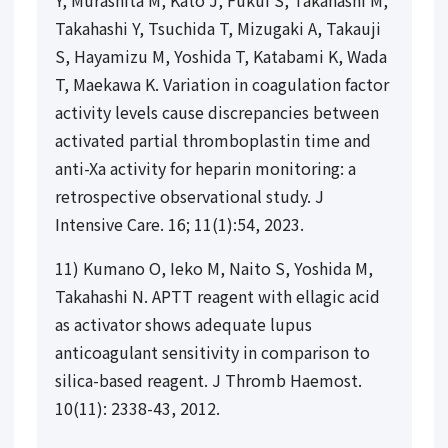
Y, Murashita M, Kato J, Fukui S, Takahashi M,
Takahashi Y, Tsuchida T, Mizugaki A, Takauji
S, Hayamizu M, Yoshida T, Katabami K, Wada
T, Maekawa K. Variation in coagulation factor
activity levels cause discrepancies between
activated partial thromboplastin time and
anti-Xa activity for heparin monitoring: a
retrospective observational study. J
Intensive Care. 16; 11(1):54, 2023.
11) Kumano O, Ieko M, Naito S, Yoshida M,
Takahashi N. APTT reagent with ellagic acid
as activator shows adequate lupus
anticoagulant sensitivity in comparison to
silica-based reagent. J Thromb Haemost.
10(11): 2338-43, 2012.