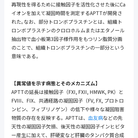
再現性を得るために接触因子を活性化させた後に
Ca
イオンを加えて凝固時間を測定する
APTT
が開発さ
れた｡なお、部分トロンボプラスチンとは、組織ト
ロンボプラスチンのクロロホルムまたはエタノール
抽出物で血小板第
3
因子様作用をもつリン脂質分画
のことで、組織トロンボプラスチンの一部分という
意味である。
【異常値を示す病態とそのメカニズム】
APTT
の延長は接触因子（
FXI, FXII, HMWK, PK
）と
FVIII
、
FIX
、共通経路の凝固因子（
FV, FX,
プロトロ
ンビン、フィブリノゲン）の低下や様々な凝固阻害
物質の存在を反映する。
APTT
は、
血友病
などの先
天性の凝固因子欠損、後天性の凝固因子インヒビタ
ー産生に加えて、肝硬変など肝臓のタンパク質合成