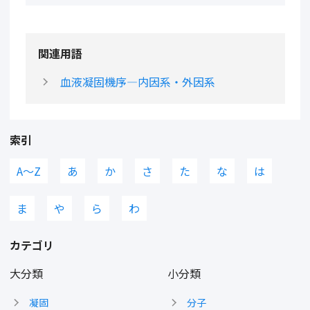
関連用語
血液凝固機序―内因系・外因系
索引
A〜Z
あ
か
さ
た
な
は
ま
や
ら
わ
カテゴリ
大分類
小分類
凝固
分子