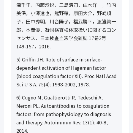
津千里，内藤澄悦，三島清司，由木洋一，竹内
美保，小澤達也，熊野穣，原田大介，野崎順
子，田中秀明，川合陽子，福武勝幸，渡邉眞一
郎，本間優．凝固検査検体取扱いに関するコン
センサス．日本検査血液学会雑誌
17
巻
2
号
149-157
，
2016.
5) Griffin JH. Role of surface in surface-
dependent activation of Hageman factor
(blood coagulation factor XII). Proc Natl Acad
Sci U S A. 75(4): 1998-2002, 1978.
6) Cugno M, Gualtierotti R, Tedeschi A,
Meroni PL. Autoantibodies to coagulation
factors: from pathophysiology to diagnosis
and therapy. Autoimmun Rev. 13(1): 40-8,
2014.