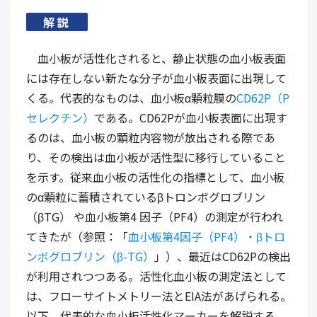
解説
血小板が活性化されると、静止状態の血小板表面
には存在しない新たな分子が血小板表面に出現して
くる。代表的なものは、血小板α顆粒膜の
CD62P（P
セレクチン）
である。CD62Pが血小板表面に出現す
るのは、血小板の顆粒内容物が放出される際であ
り、その検出は血小板が活性型に移行していること
を示す。従来血小板の活性化の指標として、血小板
のα顆粒に蓄積されているβトロンボグロブリン
（βTG） や血小板第4 因子（PF4）の測定が行われ
てきたが（参照：「
血小板第4因子（PF4）・βトロ
ンボグロブリン（β-TG）
」）、最近はCD62Pの検出
が利用されつつある。活性化血小板の測定法として
は、フローサイトメトリー法とEIA法があげられる。
以下、代表的な血小板活性化マーカーを解説する。