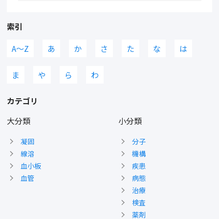
索引
A〜Z
あ
か
さ
た
な
は
ま
や
ら
わ
カテゴリ
大分類
小分類
凝固
分子
線溶
機構
血小板
疾患
血管
病態
治療
検査
薬剤