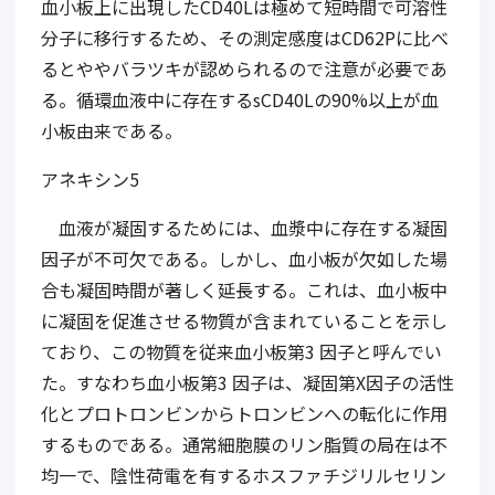
血小板上に出現したCD40Lは極めて短時間で可溶性
分子に移行するため、その測定感度はCD62Pに比べ
るとややバラツキが認められるので注意が必要であ
る。循環血液中に存在するsCD40Lの90%以上が血
小板由来である。
アネキシン5
血液が凝固するためには、血漿中に存在する凝固
因子が不可欠である。しかし、血小板が欠如した場
合も凝固時間が著しく延長する。これは、血小板中
に凝固を促進させる物質が含まれていることを示し
ており、この物質を従来血小板第3 因子と呼んでい
た。すなわち血小板第3 因子は、凝固第X因子の活性
化とプロトロンビンからトロンビンへの転化に作用
するものである。通常細胞膜のリン脂質の局在は不
均一で、陰性荷電を有するホスファチジリルセリン