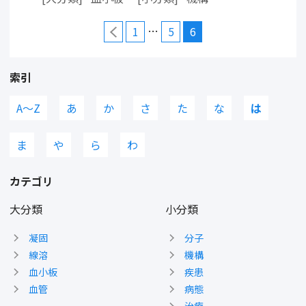
…
1
5
6
索引
A〜Z
あ
か
さ
た
な
は
ま
や
ら
わ
カテゴリ
大分類
小分類
凝固
分子
線溶
機構
血小板
疾患
血管
病態