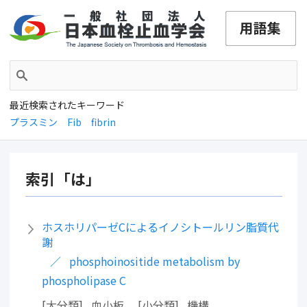
最近検索されたキーワード
プラスミン
Fib
fibrin
索引「は」
ホスホリパーゼCによるイノシトールリン脂質代
謝
phosphoinositide metabolism by
phospholipase C
大分類
血小板
小分類
機構