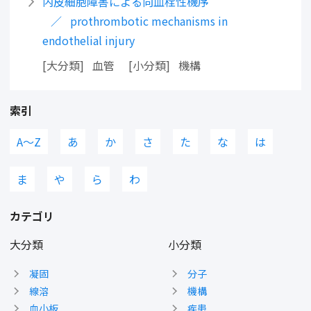
内皮細胞障害による向血栓性機序
prothrombotic mechanisms in
endothelial injury
大分類
血管
小分類
機構
索引
A〜Z
あ
か
さ
た
な
は
ま
や
ら
わ
カテゴリ
大分類
小分類
凝固
分子
線溶
機構
血小板
疾患