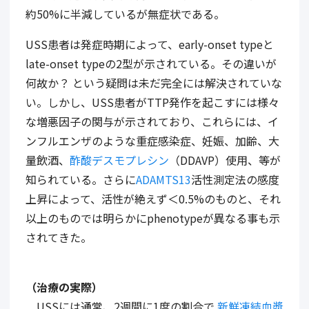
約50%に半減しているが無症状である。
USS患者は発症時期によって、early-onset typeと
late-onset typeの2型が示されている。その違いが
何故か？ という疑問は未だ完全には解決されていな
い。しかし、USS患者がTTP発作を起こすには様々
な増悪因子の関与が示されており、これらには、イ
ンフルエンザのような重症感染症、妊娠、加齢、大
量飲酒、
酢酸デスモプレシン
（DDAVP）使用、等が
知られている。さらに
ADAMTS13
活性測定法の感度
上昇によって、活性が絶えず＜0.5%のものと、それ
以上のものでは明らかにphenotypeが異なる事も示
されてきた。
（治療の実際）
USSには通常、2週間に1度の割合で
新鮮凍結血漿