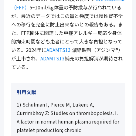
（FFP）
5~10ml/kg体重の予防投与が行われている
が、最近のデータではこの量と頻度では慢性腎不全
への移行を完全に防止出来ないとの報告もある。ま
た、FFP輸注に関連した重症アレルギー反応や身体
的拘束時間なども患者にとって大きな負担となって
いる。2024年に
ADAMTS13
濃縮製剤（アジンマ®）
が上市され、
ADAMTS13
補充の負担解消が期待され
ている。
引用文献
1) Schulman I, Pierce M, Lukens A,
Currimbhoy Z: Studies on thrombopoiesis. I.
A factor in normal human plasma required for
platelet production; chronic