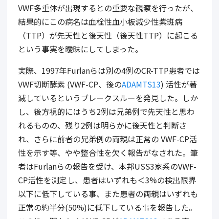
VWF多重体が出現するとの重要な観察を行ったが、
結果的にこの病名は血栓性血小板減少性紫斑病
（TTP）が先天性と後天性（後天性TTP）に起こる
という事実を曖昧にしてしまった。
実際、1997年Furlanらは別の4例のCR-TTP患者では
VWF切断酵素 (VWF-CP、後の
ADAMTS13
) 活性が著
減しているというブレークスルーを発見した。しか
し、後方視的にはうち2例は兄弟例で先天性と思わ
れるものの、残り2例は明らかに後天性と判断さ
れ、さらに前者の兄弟例の両親は正常の VWF-CP活
性を示す等、やや整合性を欠く報告がなされた。筆
者はFurlanらの報告を受け、本邦USS3家系のVWF-
CP活性を測定し、患者はいずれも＜3%の検出限界
以下に低下している事、また患者の両親はいずれも
正常の約半分(50%)に低下している事を報告した。