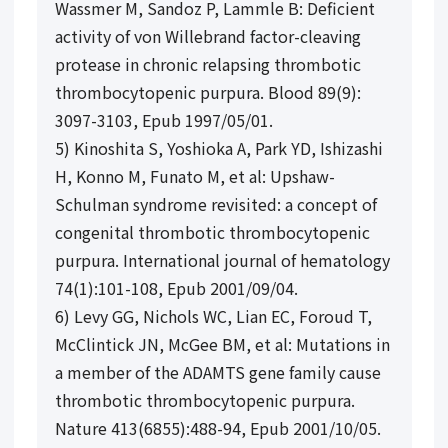
Wassmer M, Sandoz P, Lammle B: Deficient
activity of von Willebrand factor-cleaving
protease in chronic relapsing thrombotic
thrombocytopenic purpura. Blood 89(9):
3097-3103, Epub 1997/05/01.
5) Kinoshita S, Yoshioka A, Park YD, Ishizashi
H, Konno M, Funato M, et al: Upshaw-
Schulman syndrome revisited: a concept of
congenital thrombotic thrombocytopenic
purpura. International journal of hematology
74(1):101-108, Epub 2001/09/04.
6) Levy GG, Nichols WC, Lian EC, Foroud T,
McClintick JN, McGee BM, et al: Mutations in
a member of the ADAMTS gene family cause
thrombotic thrombocytopenic purpura.
Nature 413(6855):488-94, Epub 2001/10/05.