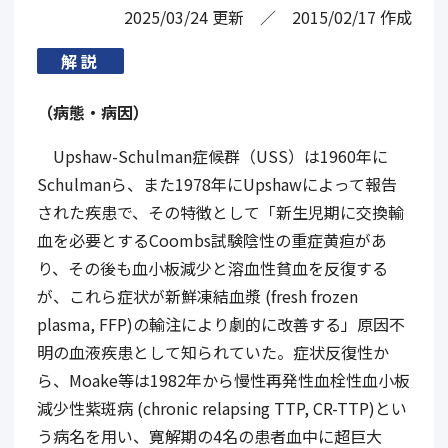
2025/03/24
更新
2015/02/17
作成
解説
（病態・病因）
Upshaw-Schulman症候群（USS）は1960年に
Schulmanら、また1978年にUpshawによって報告
された疾患で、その特徴として「新生児期に交換輸
血を必要とするCoombs試験陰性の重症黄疸があ
り、その後も血小板減少と溶血性貧血を反復する
が、これら症状が新鮮凍結血漿 (fresh frozen
plasma, FFP)の輸注により劇的に改善する」原因不
明の血液疾患として知られていた。症状反復性か
ら、Moake等は1982年から慢性再発性血栓性血小板
減少性紫斑病 (chronic relapsing TTP, CR-TTP)とい
う病名を用い、寛解期の4名の患者血中に超巨大