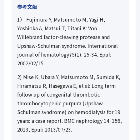
参考文献
1） Fujimura Y, Matsumoto M, Yagi H,
Yoshioka A, Matsui T, Titani K: Von
Willebrand factor-cleaving protease and
Upshaw-Schulman syndrome. International
journal of hematology75(1): 25-34. Epub
2002/02/15.
2) Mise K, Ubara Y, Matsumoto M, Sumida K,
Hiramatsu R, Hasegawa E, et al: Long term
follow up of congenital thrombotic
thrombocytopenic purpura (Upshaw-
Schulman syndrome) on hemodialysis for 19
years: a case report. BMC nephrology 14: 156,
2013, Epub 2013/07/23.