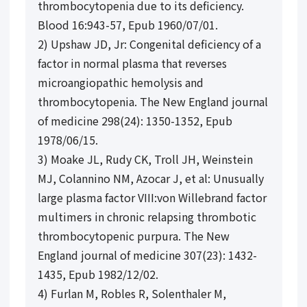
thrombocytopenia due to its deficiency.
Blood 16:943-57, Epub 1960/07/01.
2) Upshaw JD, Jr: Congenital deficiency of a
factor in normal plasma that reverses
microangiopathic hemolysis and
thrombocytopenia. The New England journal
of medicine 298(24): 1350-1352, Epub
1978/06/15.
3) Moake JL, Rudy CK, Troll JH, Weinstein
MJ, Colannino NM, Azocar J, et al: Unusually
large plasma factor VIII:von Willebrand factor
multimers in chronic relapsing thrombotic
thrombocytopenic purpura. The New
England journal of medicine 307(23): 1432-
1435, Epub 1982/12/02.
4) Furlan M, Robles R, Solenthaler M,