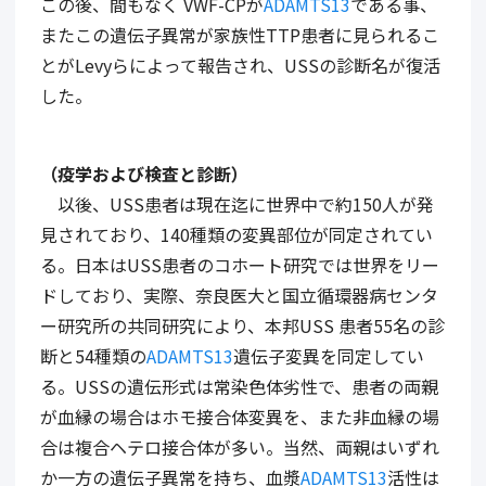
この後、間もなく VWF-CPが
ADAMTS13
である事、
またこの遺伝子異常が家族性TTP患者に見られるこ
とがLevyらによって報告され、USSの診断名が復活
した。
（疫学および検査と診断）
以後、USS患者は現在迄に世界中で約150人が発
見されており、140種類の変異部位が同定されてい
る。日本はUSS患者のコホート研究では世界をリー
ドしており、実際、奈良医大と国立循環器病センタ
ー研究所の共同研究により、本邦USS 患者55名の診
断と54種類の
ADAMTS13
遺伝子変異を同定してい
る。USSの遺伝形式は常染色体劣性で、患者の両親
が血縁の場合はホモ接合体変異を、また非血縁の場
合は複合ヘテロ接合体が多い。当然、両親はいずれ
か一方の遺伝子異常を持ち、血漿
ADAMTS13
活性は