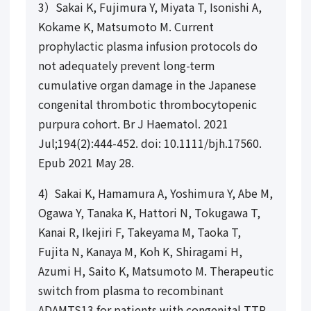
3）
Sakai K, Fujimura Y, Miyata T, Isonishi A,
Kokame K, Matsumoto M. Current
prophylactic plasma infusion protocols do
not adequately prevent long-term
cumulative organ damage in the Japanese
congenital thrombotic thrombocytopenic
purpura cohort. Br J Haematol. 2021
Jul;194(2):444-452. doi: 10.1111/bjh.17560.
Epub 2021 May 28.
4)
Sakai K, Hamamura A, Yoshimura Y, Abe M,
Ogawa Y, Tanaka K, Hattori N, Tokugawa T,
Kanai R, Ikejiri F, Takeyama M, Taoka T,
Fujita N, Kanaya M, Koh K, Shiragami H,
Azumi H, Saito K, Matsumoto M. Therapeutic
switch from plasma to recombinant
ADAMTS13 for patients with congenital TTP