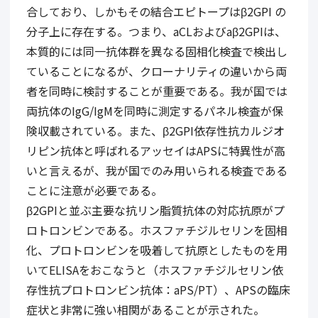
合しており、しかもその結合エピトープはβ2GPI の
分子上に存在する。つまり、aCLおよびaβ2GPIは、
本質的には同一抗体群を異なる固相化検査で検出し
ていることになるが、クローナリティの違いから両
者を同時に検討することが重要である。我が国では
両抗体のIgG/IgMを同時に測定するパネル検査が保
険収載されている。また、β2GPI依存性抗カルジオ
リピン抗体と呼ばれるアッセイはAPSに特異性が高
いと言えるが、我が国でのみ用いられる検査である
ことに注意が必要である。
β2GPIと並ぶ主要な抗リン脂質抗体の対応抗原がプ
ロトロンビンである。ホスファチジルセリンを固相
化、プロトロンビンを吸着して抗原としたものを用
いてELISAをおこなうと（ホスファチジルセリン依
存性抗プロトロンビン抗体：aPS/PT）、APSの臨床
症状と非常に強い相関があることが示された。