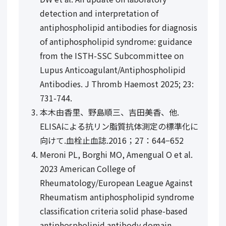
detection and interpretation of
antiphospholipid antibodies for diagnosis
of antiphospholipid syndrome: guidance
from the ISTH-SSC Subcommittee on
Lupus Anticoagulant/Antiphospholipid
Antibodies. J Thromb Haemost 2025; 23:
731-744.
本木由香里、野島順三、吉田美香、他.
ELISAによる抗リン脂質抗体測定の標準化に
向けて.血栓止血誌.2016；27：644−652
Meroni PL, Borghi MO, Amengual O et al.
2023 American College of
Rheumatology/European League Against
Rheumatism antiphospholipid syndrome
classification criteria solid phase-based
antiphospholipid antibody domain-