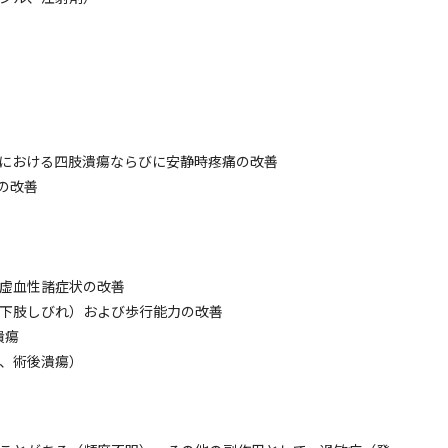
）
における四肢潰瘍ならびに安静時疼痛の改善
の改善
虚血性諸症状の改善
下肢しびれ）および歩行能力の改善
潰瘍
、術後潰瘍）