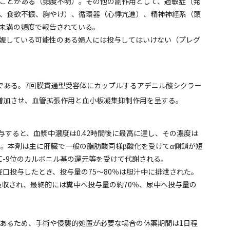
ことがある（頻度不明）。その他の副作用として、過敏症（発
、食欲不振、胸やけ）、循環器（心悸亢進）、精神神経系（頭
％未満の頻度で報告されている。
娠している可能性のある婦人には投与してはいけない（プレグ
である。7回膜貫通型受容体にカップルするアデニル酸シクラー
を増加させ、血管拡張作用と血小板凝集抑制作用を呈する。
与すると、血漿中濃度は0.42時間後に最高に達し、その濃度は
である。本剤は主に肝臓で一般の脂肪酸同様β酸化を受けてα側鎖が短
C-9位のカルボニル基の還元等を受けて代謝される。
経口投与したとき、投与量の75～80％は胆汁中に排泄された。
吸収され、最終的には糞中へ投与量の約70％、尿中へ投与量の
あるため、手術や侵襲的処置が必要な場合の休薬期間は1日程