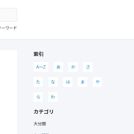
キーワード
索引
A〜Z
あ
か
さ
た
な
は
ま
や
ら
わ
カテゴリ
大分類