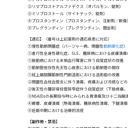
②リマプロストアルファデクス（オパルモン、錠剤）
③ミソプロストール（サイトテック、錠剤）
④プロスタンディン（プロスタンディン、注射剤／軟膏
⑤プレグランディン（プレグランディン、膣坐剤）
【適応】（番号は上記薬剤の適応疾患に対応）
①慢性動脈閉塞症（バージャー病、閉塞性
動脈硬化症
）
①進行性全身性硬化症、SLE、糖尿病における皮膚潰瘍
①振動病における末梢血行障害に伴う自覚症状の改善
①動脈管依存性先天性心疾患における動脈管の開存
①経上腸間膜動脈性門脈造影における造影能の改善
②閉塞性血栓血管炎に伴う潰瘍、疼痛および冷感などの
②後天性の腰部脊柱管狭窄症伴う自覚症状（下肢疼痛，
③NSAIDsの長期投与時にみられる胃潰瘍及び十二指腸
④褥瘡、皮膚潰瘍（熱傷潰瘍、糖尿病性潰瘍、下腿潰瘍
⑤妊娠中期における治療的流産
【副作用・禁忌】