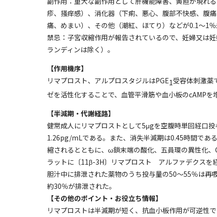
副作用：重大な副作用として肝機能障害、黄疸が現れる
疹、掻痒感）、消化器（下痢、悪心、腹部不快感、腹痛
痛、めまい）、その他（潮紅、ほてり）などが0.1～1
禁忌：子宮収縮作用が報告されているので、妊婦又は妊
ランディンは除く）。
【作用機序】
リマプロスト、アルプロスタジルはPGE
受容体刺激薬
1
ゼを活性化することで、血管平滑筋や血小板のcAMP
【半減期・代謝経路】
健常成人にリマプロストとして5μgを空腹時単回経口投
1.26pg/mLである。また、消失半減期は0.45時間
縮されるとともに、ω鎖末端の酸化、五員環の異性化、
ラットに〔11β-3H〕リマプロスト アルファデクスを
胆汁中に排泄された薬物のうち投与量の50～55％は再
約30％が排泄された。
【その他のポイント・お役立ち情報】
リマプロストは半減期が短く、抗血小板作用が可逆性で