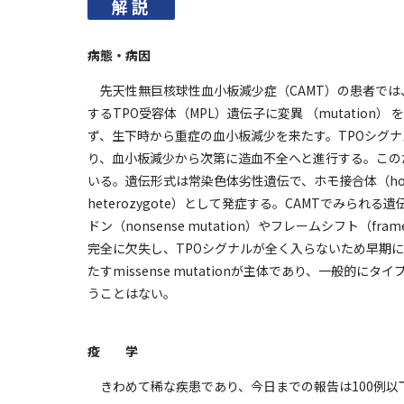
解説
病態・病因
先天性無巨核球性血小板減少症（CAMT）の患者では
するTPO受容体（MPL）遺伝子に変異 （mutatio
ず、生下時から重症の血小板減少を来たす。TPOシグ
り、血小板減少から次第に造血不全へと進行する。この
いる。遺伝形式は常染色体劣性遺伝で、ホモ接合体（homo
heterozygote）として発症する。CAMTでみられ
ドン（nonsense mutation）やフレームシフト（fram
完全に欠失し、TPOシグナルが全く入らないため早期に
たすmissense mutationが主体であり、一般的
うことはない。
疫 学
きわめて稀な疾患であり、今日までの報告は100例以