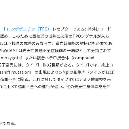
、
トロンボポエチン（TPO）
レセプターであるc-Mplをコード
n） を認め、このために巨核球の成熟に必須のTPOシグナルが入ら
ナルは巨核球の成熟のみならず、造血幹細胞の維持にも必要であ
ためCAMTは先天性骨髄不全症候群の一病型として分類されて
zygote）または複合ヘテロ接合体（compound
る遺伝子変異には、タイプI，IIの2種類がある。タイプIでは、終止コ
eshift mutation） の出現によりc-Mplの細胞内ドメインがほぼ
造血不全に陥る。これに対してタイプIIではアミノ酸置換を来
にタイプiに比べて造血不全への進行が遅い。他の先天性身体異常を伴
下である。