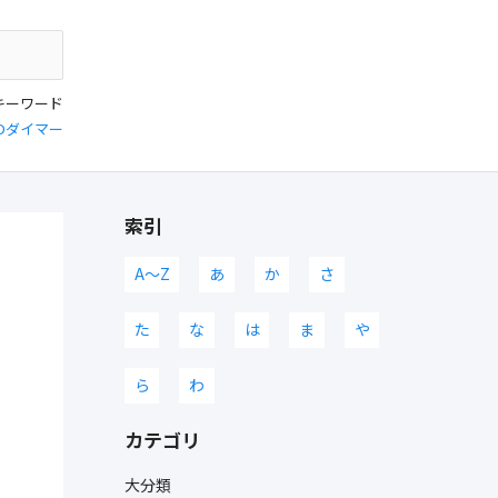
キーワード
Dダイマー
索引
A〜Z
あ
か
さ
た
な
は
ま
や
ら
わ
カテゴリ
大分類