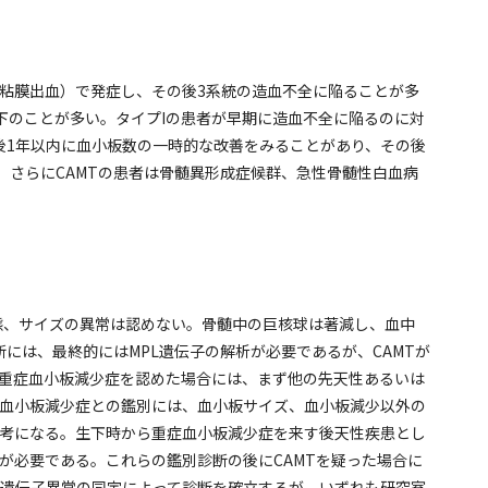
粘膜出血）で発症し、その後3系統の造血不全に陥ることが多
0/μl以下のことが多い。タイプIの患者が早期に造血不全に陥るのに対
者では生後1年以内に血小板数の一時的な改善をみることがあり、その後
5歳）。さらにCAMTの患者は骨髄異形成症候群、急性骨髄性白血病
に形態、サイズの異常は認めない。骨髄中の巨核球は著減し、血中
診断には、最終的にはMPL遺伝子の解析が必要であるが、CAMTが
重症血小板減少症を認めた場合には、まず他の先天性あるいは
血小板減少症との鑑別には、血小板サイズ、血小板減少以外の
考になる。生下時から重症血小板減少症を来す後天性疾患とし
が必要である。これらの鑑別診断の後にCAMTを疑った場合に
L遺伝子異常の同定によって診断を確立するが、いずれも研究室