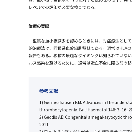
レベルでの評価が必要な検査である。
治療の実際
重篤な血小板減少を認めるときには、対症療法として
的治療法は、同種造血幹細胞移植である。通常はHLA
報告もある。移植の最適なタイミングは知られていない
ルス感染を避けるために、通常は造血不全に陥る前の移
参考文献
1) Germeshausen BM: Advances in the underst
thrombocytopenia. Br J Haematol
146
: 3
–
16, 2
2) Geddis AE: Congenital amegakaryocytic thr
2011.
3) 日本小児血液・がん学会，血小板委員会：