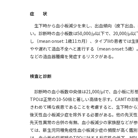
症 状
生下時から血小板減少を来し、出血傾向（皮下出血、
い。診断時の血小板数は50,000/μl以下で、20,00
し（mean onset: 1歳11カ月）、タイプIIの患
やや遅れて造血不全へと進行する（mean onset: 
などの造血器腫瘍を発症するリスクがある。
検査と診断
診断時の血小板数中央値は21,000/μlで、血小板
TPOは正常の10-50倍と著しい高値を示す。CAMTの
きわめて稀な疾患であることを考慮すると、生下時から
後天性血小板減少症を除外する必要がある。他の先天性
先天性異常の合併の有無、血小板減少の家族歴などが参
ては、新生児同種免疫性血小板減少症の頻度が高く鑑別
は、血小板や巨核球のTPOに対する反応性の低下、MP