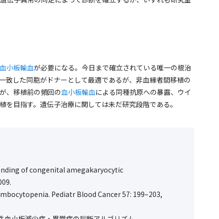
血小板輸血
が必要になる。今日まで確立されている唯一の根治
の一致した同胞がドナーとして最適であるが、非血縁者間移植の
が、移植前の頻回の
血小板輸血
による同種抗原への暴露、ウイ
植を目指す。遺伝子治療に関しては未だ研究段階である。
anding of congenital amegakaryocytic
009.
ombocytopenia. Pediatr Blood Cancer
57
: 199
–
203,
先天性血小板減少症・異常症の診断アルゴリズム．