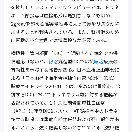
を検討したシステマティックレビューでは、トラネ
キサム酸投与は血栓形成は増加させないものの、
2g/dayを超える高容量投与によって痙攣リスクが増
加することが報告されている。また、腎排泄のため
に腎機能不全症例では慎重投与が必要である。
播種性血管内凝固（DIC）と明記された病名での保
険適応はないが、
線溶
亢進型DICでは抗
線溶
療法の
有効性を示唆する報告がある。日本血栓止血学会に
よる「日本血栓止血学会播種性血管内凝固（DIC）
診療ガイドライン2024」では、複数の背景疾患に合
併するDICにおいてトラネキサム酸に対する推奨が
表記されている。１）急性前骨髄球性白血病
（APL）に伴うDICにおいて、ATRA投与中のトラネ
キサム酸投与は重症血栓症併発および死亡報告があ
ることから、強く推奨しないとされている（強い推