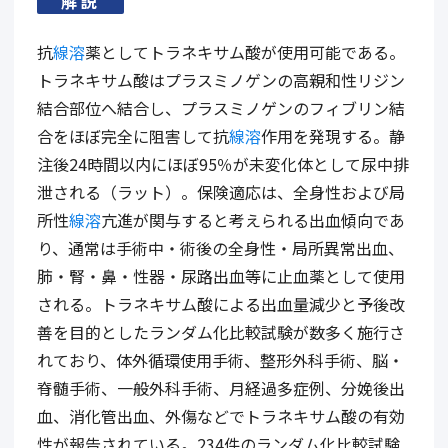
解説
抗
線溶
薬としてトラネキサム酸が使用可能である。
トラネキサム酸はプラスミノゲンの高親和性リジン
結合部位へ結合し、プラスミノゲンのフィブリン結
合をほぼ完全に阻害して抗
線溶
作用を発現する。静
注後24時間以内にほぼ95％が未変化体として尿中排
泄される（ラット）。保険適応は、全身性および局
所性
線溶
亢進が関与すると考えられる出血傾向であ
り、通常は手術中・術後の全身性・局所異常出血、
肺・腎・鼻・性器・尿路出血等に止血薬として使用
される。トラネキサム酸による出血量減少と予後改
善を目的としたランダム化比較試験が数多く施行さ
れており、体外循環使用手術、整形外科手術、脳・
脊髄手術、一般外科手術、月経過多症例、分娩後出
血、消化管出血、外傷などでトラネキサム酸の有効
性が報告されている。234件のランダム化比較試験