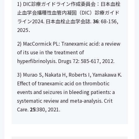
1) DIC診療ガイドライン作成委員会：日本血栓
止血学会播種性血管内凝固（DIC）診療ガイド
ライン2024. 日本血栓止血学会誌.
36
: 68-156,
2025．
2) MacCormick PL: Tranexamic acid: a review
of its use in the treatment of
hyperfibrinolysis. Drugs
72
: 585-617, 2012.
3) Murao S, Nakata H, Roberts I, Yamakawa K.
Effect of tranexamic acid on thrombotic
events and seizures in bleeding patients: a
systematic review and meta-analysis. Crit
Care.
25
:380, 2021.