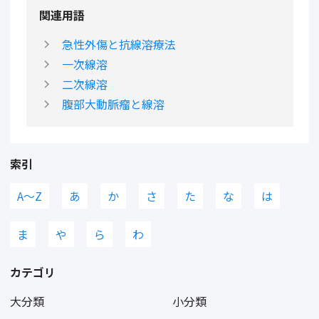
関連用語
急性外傷と抗線溶療法
一次線溶
二次線溶
腹部大動脈瘤と線溶
索引
A〜Z
あ
か
さ
た
な
は
ま
や
ら
わ
カテゴリ
大分類
小分類