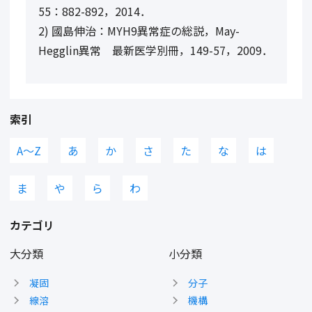
55：882-892，2014．
2) 國島伸治：MYH9異常症の総説，May-
Hegglin異常 最新医学別冊，149-57，2009．
索引
A〜Z
あ
か
さ
た
な
は
ま
や
ら
わ
カテゴリ
大分類
小分類
凝固
分子
線溶
機構