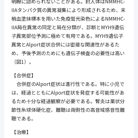
明瞭に認められないことがある。封入体はNMMHC-
IIAタンパク質の異常凝集により形成されるため、末
梢血塗抹標本を用いた免疫蛍光染色によるNMMHC-
IIA局在異常の同定と局在分類が、診断とMYH9遺伝
子異常部位予測に極めて有用である。MYH9遺伝子
異常とAlport症状合併には密接な関連性があるた
め、予後予測のためにも遺伝子検査の必要性は高い
（図1）。
【合併症】
合併症のAlport症状は進行性である。特に小児で
は、経過とともにAlport症状を発症する可能性があ
るため十分な経過観察が必要である。腎炎は巣状分
節性糸球体硬化症、難聴は両側性の高音域感音性難
聴である。
【治療】