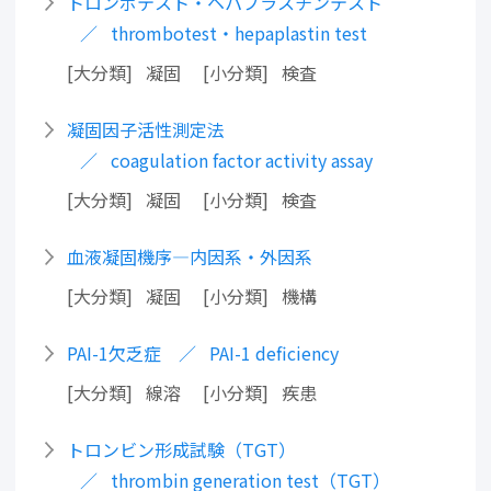
トロンボテスト・ヘパプラスチンテスト
thrombotest・hepaplastin test
大分類
凝固
小分類
検査
凝固因子活性測定法
coagulation factor activity assay
大分類
凝固
小分類
検査
血液凝固機序―内因系・外因系
大分類
凝固
小分類
機構
PAI-1欠乏症
PAI-1 deficiency
大分類
線溶
小分類
疾患
トロンビン形成試験（TGT）
thrombin generation test（TGT）