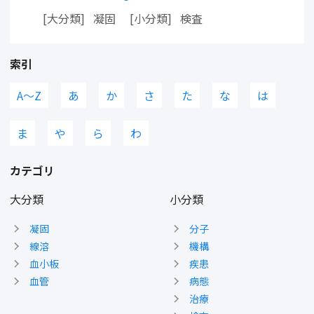
大分類
凝固
小分類
検査
索引
A〜Z
あ
か
さ
た
な
は
ま
や
ら
わ
カテゴリ
大分類
小分類
凝固
分子
線溶
機構
血小板
疾患
血管
病態
治療