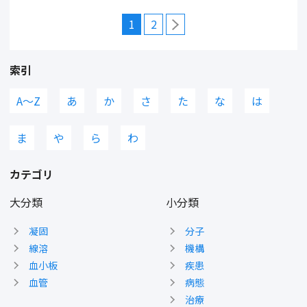
1
2
索引
A〜Z
あ
か
さ
た
な
は
ま
や
ら
わ
カテゴリ
大分類
小分類
凝固
分子
線溶
機構
血小板
疾患
血管
病態
治療