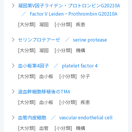
凝固第V因子ライデン・プロトロンビンG20210A
Factor V Leiden・Prothrombin G20210A
大分類
凝固
小分類
疾患
セリンプロテアーゼ
serine protease
大分類
凝固
小分類
機構
血小板第4因子
platelet factor 4
大分類
血小板
小分類
分子
造血幹細胞移植後のTMA
大分類
血小板
小分類
疾患
血管内皮細胞
vascular endothelial cell
大分類
血管
小分類
機構