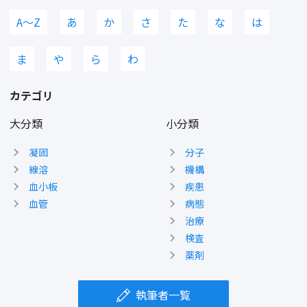
A〜Z
あ
か
さ
た
な
は
ま
や
ら
わ
カテゴリ
大分類
小分類
凝固
分子
線溶
機構
血小板
疾患
血管
病態
治療
検査
薬剤
執筆者一覧